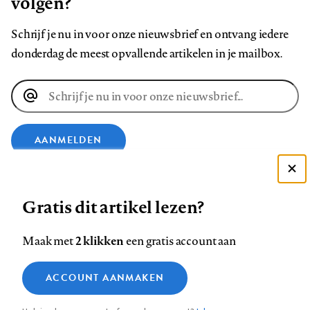
volgen?
Schrijf je nu in voor onze nieuwsbrief en ontvang iedere
donderdag de meest opvallende artikelen in je mailbox.
E-
mailadres
AANMELDEN
VOLG ONS OP
Deze site gebruikt cookies
Gratis dit artikel lezen?
Zie onze cookie policy
ACCEPTEER AANBEVOLEN INSTELLINGEN
Volg
Volg
Volg
Volg
Volg
Volg
2 klikken
Maak met
een gratis account aan
ons
ons
ons
ons
ons
ons
Functionele cookies
op
op
op
op
op
op
Contact
Colofon
Disclaimer
Privacy
About us
ACCOUNT AANMAKEN
Medische vragen verdienen
Sluiten
Footer
Analytische cookies
Facebook
LinkedIn
Bluesky
Instagram
YouTube
Pinterest
betrouwbare antwoorden