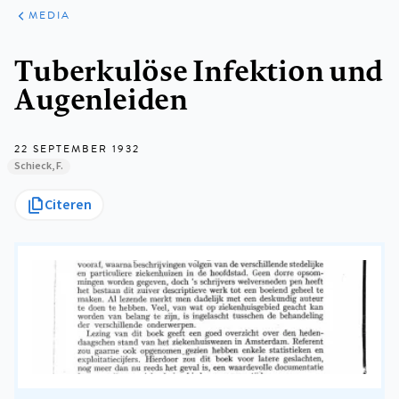
ARTIKELEN
VARIA
MEDIA
Kruimelpad
Tuberkulöse Infektion und
Augenleiden
22 SEPTEMBER 1932
Schieck, F.
Citeren