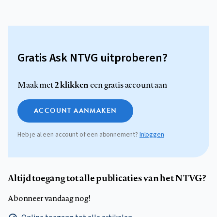
Gratis Ask NTVG uitproberen?
2 klikken
Maak met
een gratis account aan
ACCOUNT AANMAKEN
Heb je al een account of een abonnement?
Inloggen
Altijd toegang tot alle publicaties van het NTVG?
Abonneer vandaag nog!