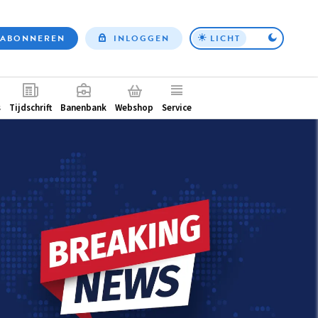
ABONNEREN
INLOGGEN
LICHT
Top
nav
ntair
s
Tijdschrift
Banenbank
Webshop
Service