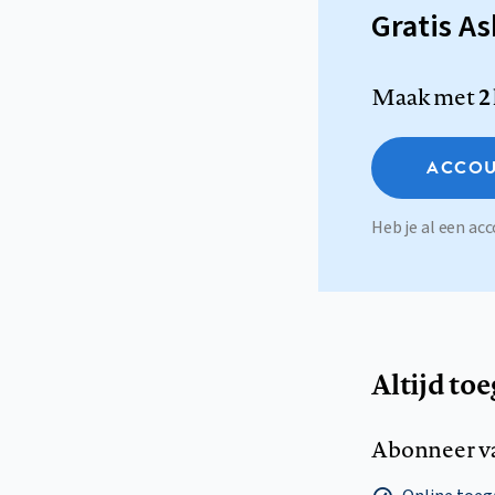
Gratis A
Maak met
2
ACCOU
Heb je al een a
Altijd to
Abonneer v