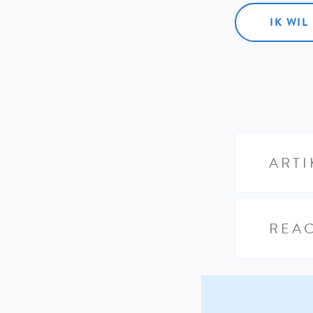
IK WI
ARTI
REAC