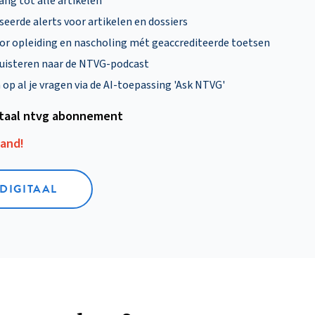
ng tot alle artikelen
eerde alerts voor artikelen en dossiers
oor opleiding en nascholing mét geaccrediteerde toetsen
uisteren naar de NTVG-podcast
p al je vragen via de AI-toepassing 'Ask NTVG'
itaal ntvg abonnement
aand!
 DIGITAAL