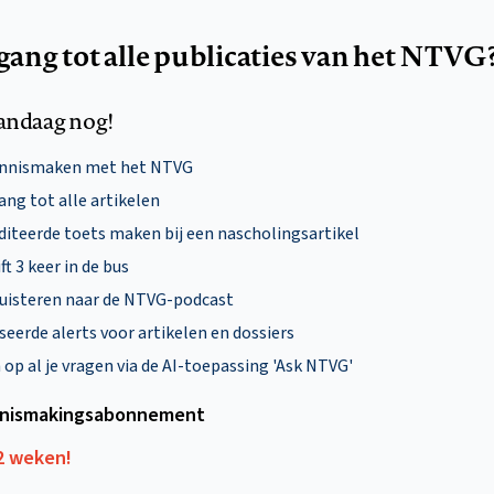
egang tot alle publicaties van het NTVG
andaag nog!
ennismaken met het NTVG
ng tot alle artikelen
diteerde toets maken bij een nascholingsartikel
ft 3 keer in de bus
uisteren naar de NTVG-podcast
eerde alerts voor artikelen en dossiers
p al je vragen via de AI-toepassing 'Ask NTVG'
nismakings­abonnement
12 weken!