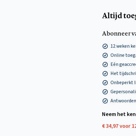
Altijd to
Abonneer v
12 weken k
Online toega
Eén geaccre
Het tijdschri
Onbeperkt l
Gepersonalis
Antwoorden o
Neem het ken
€ 34,97 voor 