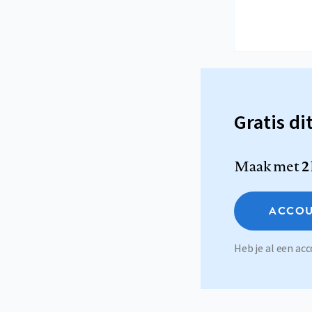
Gratis di
Maak met
2
ACCOU
Heb je al een a