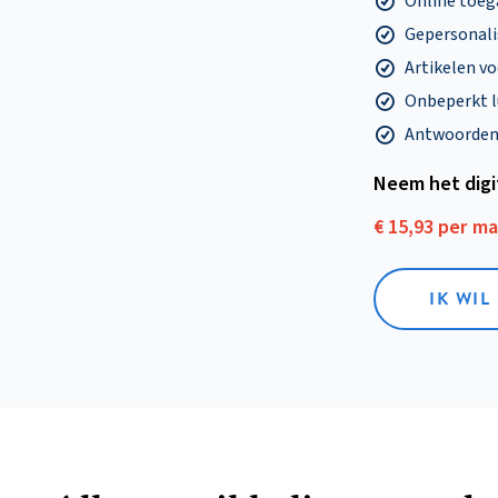
Online toega
Gepersonalis
Artikelen v
Onbeperkt l
Antwoorden o
Neem het dig
€ 15,93 per m
IK WIL