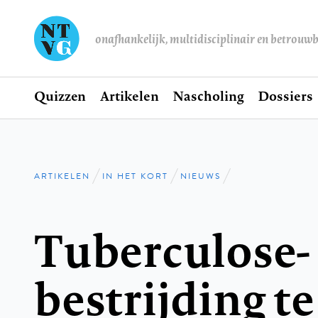
onafhankelijk, multidisciplinair en betrouw
Home
Quizzen
Artikelen
Nascholing
Dossiers
Hoofdnavigatie
ARTIKELEN
IN HET KORT
NIEUWS
Kruimelpad
Tuberculose-
bestrijding te