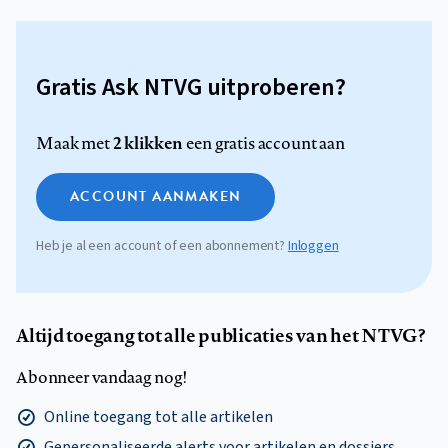
Gratis Ask NTVG uitproberen?
2 klikken
Maak met
een gratis account aan
ACCOUNT AANMAKEN
Heb je al een account of een abonnement?
Inloggen
Altijd toegang tot alle publicaties van het NTVG?
Abonneer vandaag nog!
Online toegang tot alle artikelen
Gepersonaliseerde alerts voor artikelen en dossiers