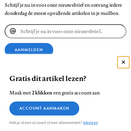
Schrijf je nu in voor onze nieuwsbrief en ontvang iedere
donderdag de meest opvallende artikelen in je mailbox.
E-
mailadres
AANMELDEN
VOLG ONS OP
Deze site gebruikt cookies
Gratis dit artikel lezen?
Zie onze cookie policy
Volg
Volg
Volg
Volg
Volg
Volg
ACCEPTEER AANBEVOLEN INSTELLINGEN
2 klikken
Maak met
een gratis account aan
ons
ons
ons
ons
ons
ons
Functionele cookies
op
op
op
op
op
op
Contact
Colofon
Disclaimer
Privacy
About us
ACCOUNT AANMAKEN
Medische vragen verdienen
Footer
Sluiten
Analytische cookies
Facebook
LinkedIn
Bluesky
Instagram
YouTube
Pinterest
betrouwbare antwoorden
Heb je al een account of een abonnement?
Inloggen
Marketing cookies
navigation
STEL ZE NU AAN ASK NTVG