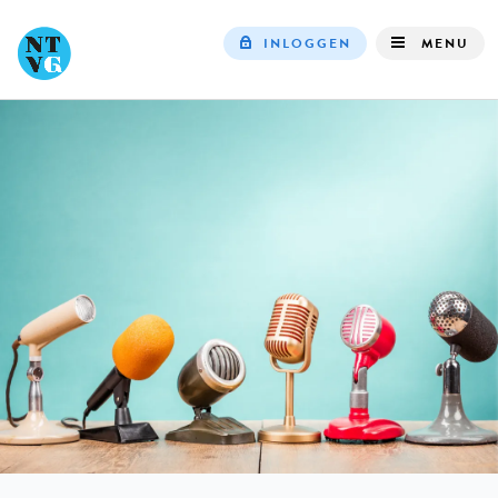
INLOGGEN
MENU
Top
navigation
IN