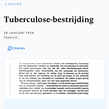
ARTIKELEN
HET
NIEUWS
KORT
Kruimelpad
Tuberculose-bestrijding
28 JANUARI 1906
Pinkhof, H.
Citeren