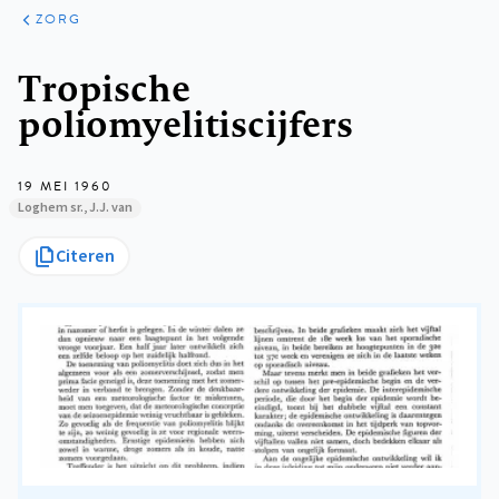
ARTIKELEN
PERSPECTIEF
ZORG
Kruimelpad
Tropische
poliomyelitiscijfers
19 MEI 1960
Loghem sr., J.J. van
Citeren