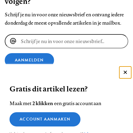
volgen?
Schrijf je nu in voor onze nieuwsbrief en ontvang iedere
donderdag de meest opvallende artikelen in je mailbox.
E-
mailadres
AANMELDEN
Deze site gebruikt cookies
VOLG ONS OP
Gratis dit artikel lezen?
Zie onze cookie policy
ACCEPTEER AANBEVOLEN INSTELLINGEN
Volg
Volg
Volg
Volg
Volg
Volg
2 klikken
Maak met
een gratis account aan
ons
ons
ons
ons
ons
ons
Functionele cookies
op
op
op
op
op
op
Contact
Colofon
Disclaimer
Privacy
About us
ACCOUNT AANMAKEN
Medische vragen verdienen
Sluiten
Footer
Analytische cookies
Facebook
LinkedIn
Bluesky
Instagram
YouTube
Pinterest
betrouwbare antwoorden