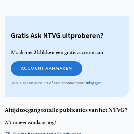
Gratis Ask NTVG uitproberen?
2 klikken
Maak met
een gratis account aan
ACCOUNT AANMAKEN
Heb je al een account of een abonnement?
Inloggen
Altijd toegang tot alle publicaties van het NTVG?
Abonneer vandaag nog!