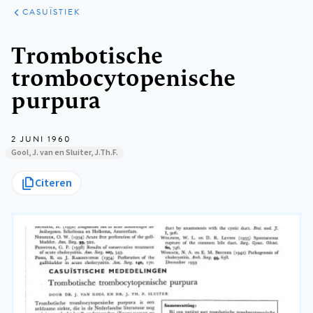
KLINISCHE
ARTIKELEN
PRAKTIJK
CASUÏSTIEK
Kruimelpad
Trombotische
trombocytopenische
purpura
2 JUNI 1960
Gool, J. van en Sluiter, J.Th.F.
Citeren