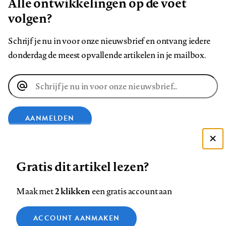
Alle ontwikkelingen op de voet
volgen?
Schrijf je nu in voor onze nieuwsbrief en ontvang iedere
donderdag de meest opvallende artikelen in je mailbox.
E-
mailadres
AANMELDEN
Deze site gebruikt cookies
VOLG ONS OP
Gratis dit artikel lezen?
Zie onze cookie policy
ACCEPTEER AANBEVOLEN INSTELLINGEN
Volg
Volg
Volg
Volg
Volg
Volg
2 klikken
Maak met
een gratis account aan
ons
ons
ons
ons
ons
ons
Functionele cookies
op
op
op
op
op
op
Contact
Colofon
Disclaimer
Privacy
About us
ACCOUNT AANMAKEN
Medische vragen verdienen
Sluiten