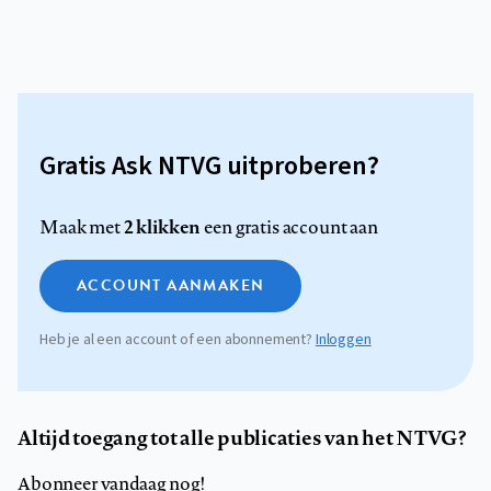
Gratis Ask NTVG uitproberen?
2 klikken
Maak met
een gratis account aan
ACCOUNT AANMAKEN
Heb je al een account of een abonnement?
Inloggen
Altijd toegang tot alle publicaties van het NTVG?
Abonneer vandaag nog!