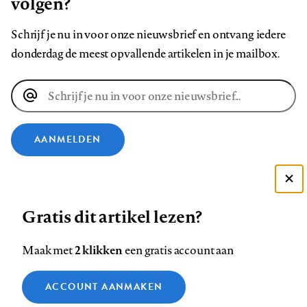
volgen?
Schrijf je nu in voor onze nieuwsbrief en ontvang iedere
donderdag de meest opvallende artikelen in je mailbox.
E-
mailadres
AANMELDEN
VOLG ONS OP
Deze site gebruikt cookies
Gratis dit artikel lezen?
Zie onze cookie policy
Volg
Volg
Volg
Volg
Volg
Volg
ACCEPTEER AANBEVOLEN INSTELLINGEN
ons
ons
2 klikken
ons
ons
ons
ons
Maak met
een gratis account aan
op
op
op
op
op
op
Contact
Colofon
Disclaimer
Privacy
About us
Functionele cookies
Footer
ACCOUNT AANMAKEN
Facebook
LinkedIn
Bluesky
Instagram
YouTube
Pinterest
Medische vragen verdienen
Sluiten
Analytische cookies