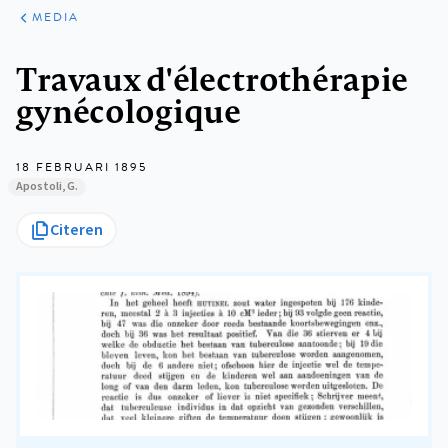
ARTIKELEN
VARIA
MEDIA
Kruimelpad
Travaux d'électrothérapie
gynécologique
18 FEBRUARI 1895
Apostoli, G.
Citeren