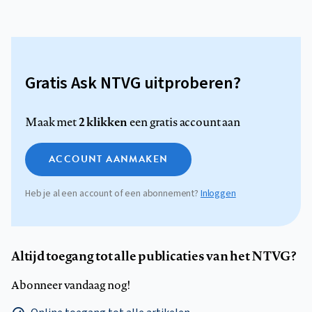
Gratis Ask NTVG uitproberen?
2 klikken
Maak met
een gratis account aan
ACCOUNT AANMAKEN
Heb je al een account of een abonnement?
Inloggen
Altijd toegang tot alle publicaties van het NTVG?
Abonneer vandaag nog!