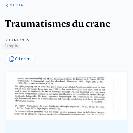
ARTIKELEN
VARIA
MEDIA
Kruimelpad
Traumatismes du crane
3 JUNI 1955
Ferey, D.
Citeren