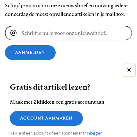
Schrijf je nu in voor onze nieuwsbrief en ontvang iedere
donderdag de meest opvallende artikelen in je mailbox.
E-
mailadres
AANMELDEN
VOLG ONS OP
Deze site gebruikt cookies
Gratis dit artikel lezen?
Zie onze cookie policy
Volg
Volg
Volg
Volg
Volg
Volg
ACCEPTEER AANBEVOLEN INSTELLINGEN
ons
ons
2 klikken
ons
ons
ons
ons
Maak met
een gratis account aan
op
op
op
op
op
op
Contact
Colofon
Disclaimer
Privacy
About us
Functionele cookies
Footer
ACCOUNT AANMAKEN
Facebook
LinkedIn
Bluesky
Instagram
YouTube
Pinterest
Medische vragen verdienen
Sluiten
Analytische cookies
betrouwbare antwoorden
navigation
Heb je al een account of een abonnement?
Inloggen
Marketing cookies