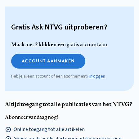
Gratis Ask NTVG uitproberen?
2 klikken
Maak met
een gratis account aan
ACCOUNT AANMAKEN
Heb je al een account of een abonnement?
Inloggen
Altijd toegang tot alle publicaties van het NTVG?
Abonneer vandaag nog!
Online toegang tot alle artikelen
Gepersonaliseerde alerts voor artikelen en dossiers