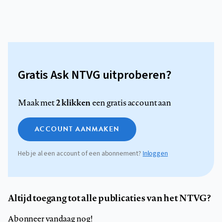
Gratis Ask NTVG uitproberen?
2 klikken
Maak met
een gratis account aan
ACCOUNT AANMAKEN
Heb je al een account of een abonnement?
Inloggen
Altijd toegang tot alle publicaties van het NTVG?
Abonneer vandaag nog!