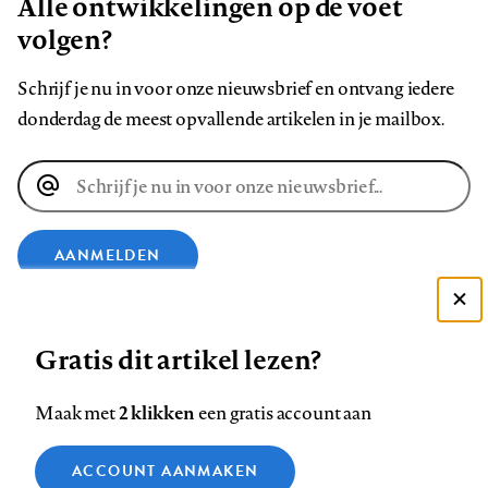
Alle ontwikkelingen op de voet
volgen?
Schrijf je nu in voor onze nieuwsbrief en ontvang iedere
donderdag de meest opvallende artikelen in je mailbox.
E-
mailadres
AANMELDEN
Deze site gebruikt cookies
VOLG ONS OP
Gratis dit artikel lezen?
Zie onze cookie policy
ACCEPTEER AANBEVOLEN INSTELLINGEN
Volg
Volg
Volg
Volg
Volg
Volg
2 klikken
Maak met
een gratis account aan
ons
ons
ons
ons
ons
ons
Functionele cookies
op
op
op
op
op
op
Contact
Colofon
Disclaimer
Privacy
About us
ACCOUNT AANMAKEN
Medische vragen verdienen
Sluiten