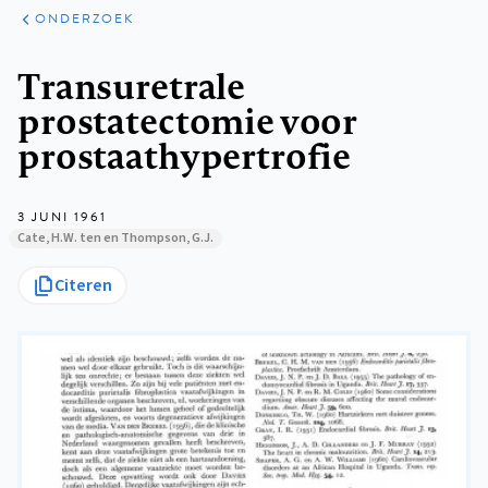
ARTIKELEN
ONDERZOEK
ONDERZOEK
Kruimelpad
Transuretrale
prostatectomie voor
prostaathypertrofie
3 JUNI 1961
Cate, H.W. ten en Thompson, G.J.
Citeren