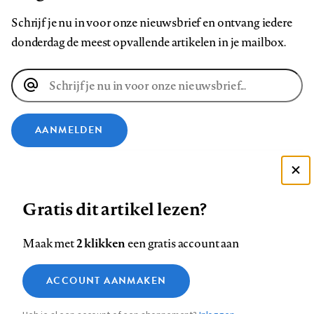
Schrijf je nu in voor onze nieuwsbrief en ontvang iedere
donderdag de meest opvallende artikelen in je mailbox.
E-
mailadres
AANMELDEN
VOLG ONS OP
Deze site gebruikt cookies
Gratis dit artikel lezen?
Zie onze cookie policy
Volg
Volg
Volg
Volg
Volg
Volg
ACCEPTEER AANBEVOLEN INSTELLINGEN
ons
ons
2 klikken
ons
ons
ons
ons
Maak met
een gratis account aan
op
op
op
op
op
op
Contact
Colofon
Disclaimer
Privacy
About us
Functionele cookies
Footer
ACCOUNT AANMAKEN
Facebook
LinkedIn
Bluesky
Instagram
YouTube
Pinterest
Medische vragen verdienen
Sluiten
Analytische cookies
betrouwbare antwoorden