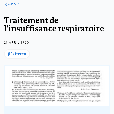
ARTIKELEN
VARIA
MEDIA
Kruimelpad
Traitement de
l'insuffisance respiratoire
21 APRIL 1960
Citeren