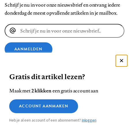
Schrijf je nu in voor onze nieuwsbrief en ontvang iedere
donderdag de meest opvallende artikelen in je mailbox.
E-
mailadres
AANMELDEN
Deze site gebruikt cookies
VOLG ONS OP
Gratis dit artikel lezen?
Zie onze cookie policy
ACCEPTEER AANBEVOLEN INSTELLINGEN
Volg
Volg
Volg
Volg
Volg
Volg
2 klikken
Maak met
een gratis account aan
ons
ons
ons
ons
ons
ons
Functionele cookies
op
op
op
op
op
op
Contact
Colofon
Disclaimer
Privacy
About us
ACCOUNT AANMAKEN
Medische vragen verdienen
Sluiten
Footer
Analytische cookies
Facebook
LinkedIn
Bluesky
Instagram
YouTube
Pinterest
betrouwbare antwoorden
Heb je al een account of een abonnement?
Inloggen
Marketing cookies
navigation
STEL ZE NU AAN ASK NTVG