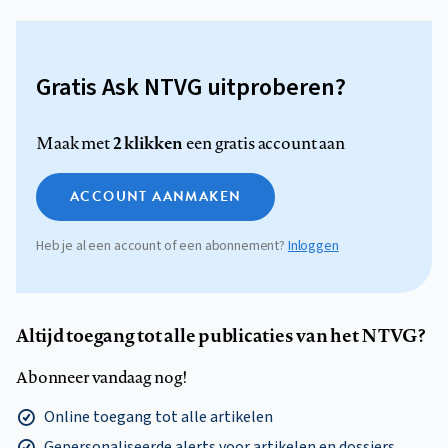
Gratis Ask NTVG uitproberen?
2 klikken
Maak met
een gratis account aan
ACCOUNT AANMAKEN
Heb je al een account of een abonnement?
Inloggen
Altijd toegang tot alle publicaties van het NTVG?
Abonneer vandaag nog!
Online toegang tot alle artikelen
Gepersonaliseerde alerts voor artikelen en dossiers