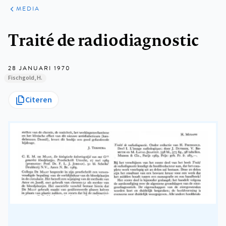
ARTIKELEN
VARIA
MEDIA
Kruimelpad
Traité de radiodiagnostic
28 JANUARI 1970
Fischgold, H.
Citeren