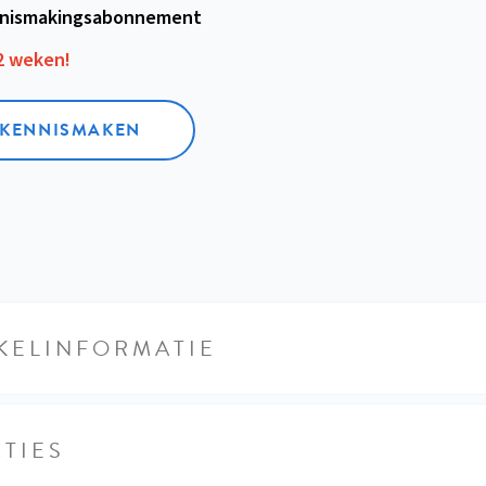
nismakings­abonnement
12 weken!
L KENNISMAKEN
KELINFORMATIE
TIES