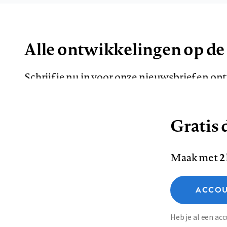
Alle ontwikkelingen op de
Schrijf je nu in voor onze nieuwsbrief en o
de meest opvallende artikelen in je mailbox.
Gratis d
E-
Maak met
2
mailadres
Functionele cookies
ACCOU
Analytische cookies
Marketing cookies
Contact
Colofon
Di
Heb je al een a