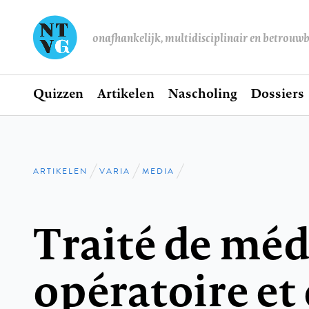
onafhankelijk, multidisciplinair en betrouw
Home
Quizzen
Artikelen
Nascholing
Dossiers
Hoofdnavigatie
ARTIKELEN
VARIA
MEDIA
Kruimelpad
Traité de mé
opératoire et