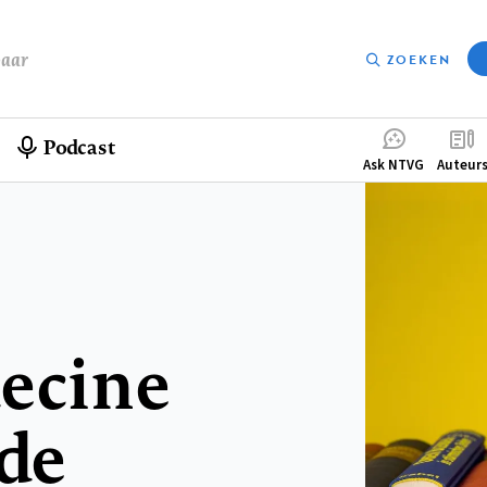
baar
ZOEKEN
Podcast
Compleme
Ask NTVG
Auteur
menu
decine
 de