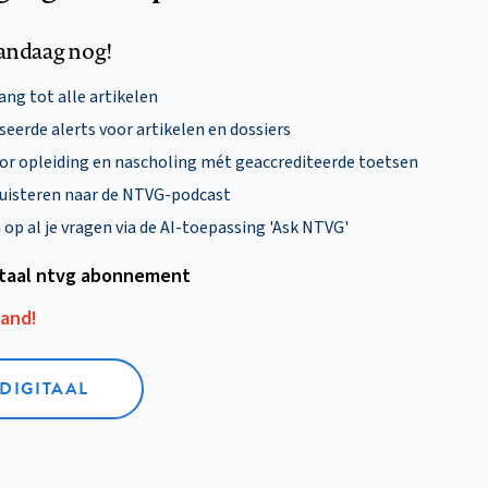
andaag nog!
ng tot alle artikelen
eerde alerts voor artikelen en dossiers
oor opleiding en nascholing mét geaccrediteerde toetsen
uisteren naar de NTVG-podcast
p al je vragen via de AI-toepassing 'Ask NTVG'
itaal ntvg abonnement
aand!
 DIGITAAL