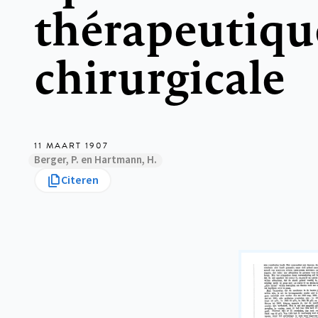
thérapeutiqu
chirurgicale
11 MAART 1907
Berger, P. en Hartmann, H.
Citeren