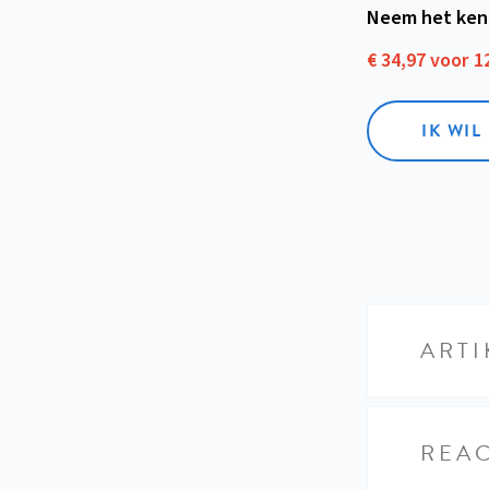
Neem het ken
€ 34,97 voor 
IK WI
ARTI
REAC