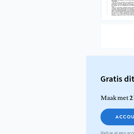
Gratis di
Maak met
2
ACCOU
Heb je al een a