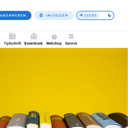
ABONNEREN
INLOGGEN
LICHT
Top
nav
ntair
s
Tijdschrift
Banenbank
Webshop
Service