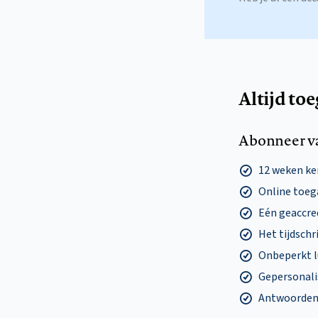
Altijd to
Abonneer v
12 weken k
Online toega
Eén geaccre
Het tijdschri
Onbeperkt l
Gepersonalis
Antwoorden o