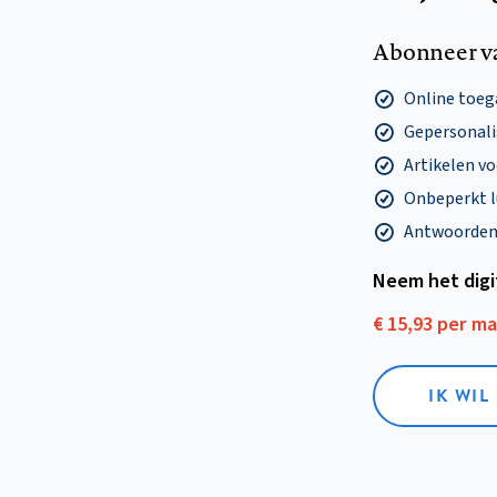
Abonneer v
Online toega
Gepersonalis
Artikelen v
Onbeperkt l
Antwoorden o
Neem het dig
€ 15,93 per m
IK WIL