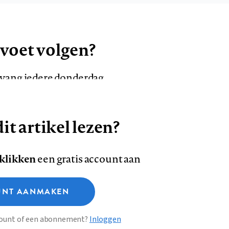
 voet volgen?
ntvang iedere donderdag
it artikel lezen?
VOLG ONS OP
AANMELDEN
Volg
Volg
 klikken
een gratis account aan
ons
ons
Deze site gebruikt cookies
op
op
NT AANMAKEN
Facebook
LinkedI
sclaimer
Privacy
About us
ccount of een abonnement?
Inloggen