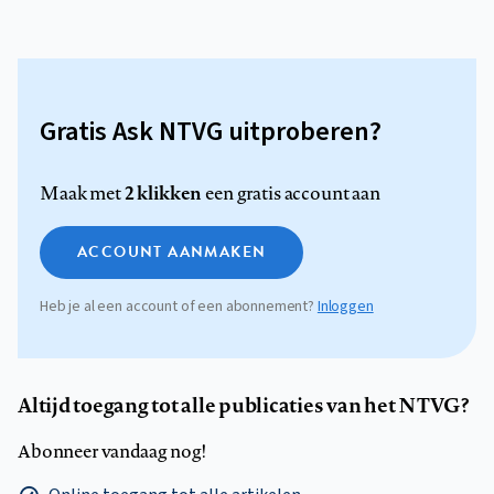
Gratis Ask NTVG uitproberen?
2 klikken
Maak met
een gratis account aan
ACCOUNT AANMAKEN
Heb je al een account of een abonnement?
Inloggen
Altijd toegang tot alle publicaties van het NTVG?
Abonneer vandaag nog!