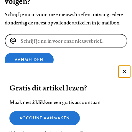
volgen?
Schrijf je nu in voor onze nieuwsbrief en ontvang iedere
donderdag de meest opvallende artikelen in je mailbox.
E-
mailadres
AANMELDEN
Deze site gebruikt cookies
VOLG ONS OP
Gratis dit artikel lezen?
Zie onze cookie policy
ACCEPTEER AANBEVOLEN INSTELLINGEN
Volg
Volg
Volg
Volg
Volg
Volg
2 klikken
Maak met
een gratis account aan
ons
ons
ons
ons
ons
ons
Functionele cookies
op
op
op
op
op
op
Contact
Colofon
Disclaimer
Privacy
About us
ACCOUNT AANMAKEN
Medische vragen verdienen
Sluiten
Footer
Analytische cookies
Facebook
LinkedIn
Bluesky
Instagram
YouTube
Pinterest
betrouwbare antwoorden