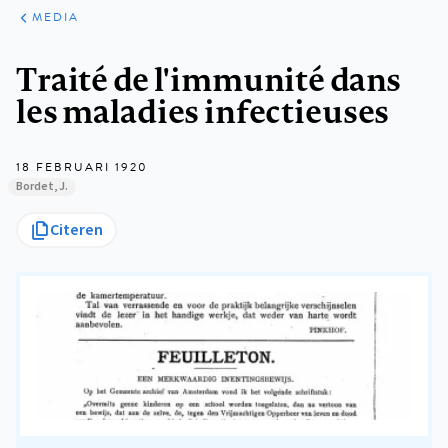
ARTIKELEN
VARIA
MEDIA
Kruimelpad
Traité de l'immunité dans
les maladies infectieuses
18 FEBRUARI 1920
Bordet, J.
Citeren