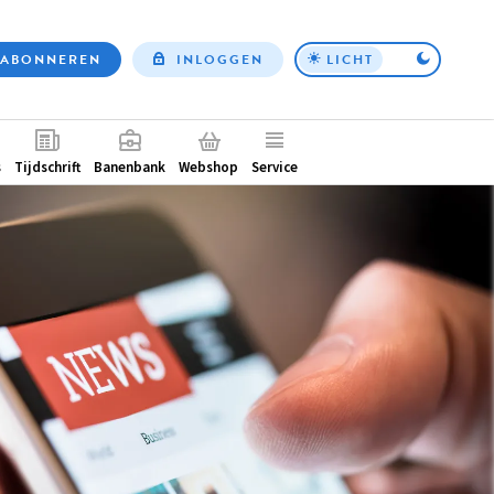
ABONNEREN
INLOGGEN
LICHT
Top
nav
ntair
s
Tijdschrift
Banenbank
Webshop
Service