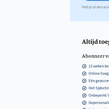
Heb je al een a
Altijd to
Abonneer v
12 weken k
Online toega
Eén geaccre
Het tijdschri
Onbeperkt l
Gepersonalis