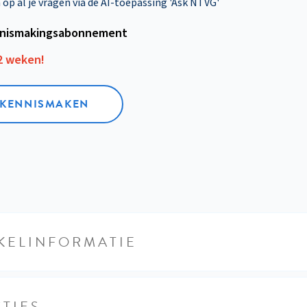
p al je vragen via de AI-toepassing 'Ask NTVG'
nismakings­abonnement
12 weken!
L KENNISMAKEN
KELINFORMATIE
TIES