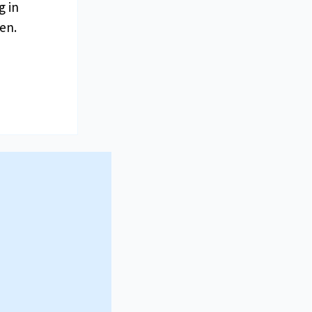
g in
en.