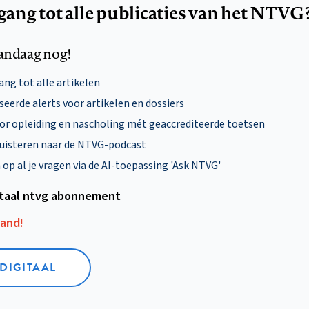
egang tot alle publicaties van het NTVG
andaag nog!
ng tot alle artikelen
eerde alerts voor artikelen en dossiers
oor opleiding en nascholing mét geaccrediteerde toetsen
uisteren naar de NTVG-podcast
p al je vragen via de AI-toepassing 'Ask NTVG'
itaal ntvg abonnement
aand!
 DIGITAAL