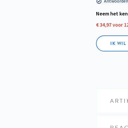
Antwoorden o
Neem het ken
€ 34,97 voor 
IK WI
ARTI
REAC