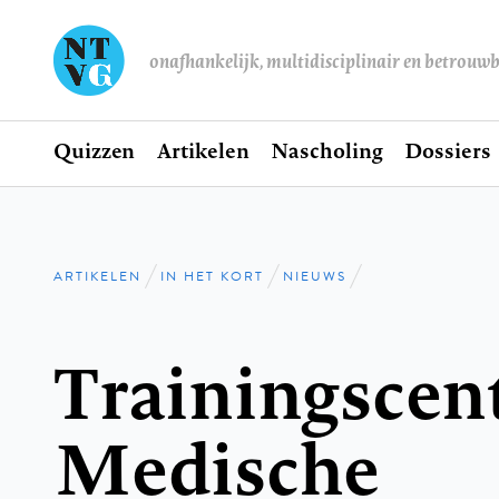
onafhankelijk, multidisciplinair en betrouw
Home
Quizzen
Artikelen
Nascholing
Dossiers
Hoofdnavigatie
ARTIKELEN
IN HET KORT
NIEUWS
Kruimelpad
Trainingsce
Medische