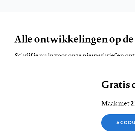
Alle ontwikkelingen op de
Schrijf je nu in voor onze nieuwsbrief en o
de meest opvallende artikelen in je mailbox.
Gratis d
E-
Maak met
2
mailadres
Functionele cookies
ACCOU
Analytische cookies