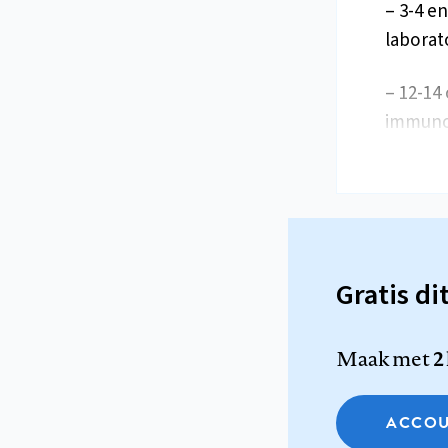
– 3-4 en
laborat
– 12-14 
immuno
Gratis di
Maak met
2
ACCOU