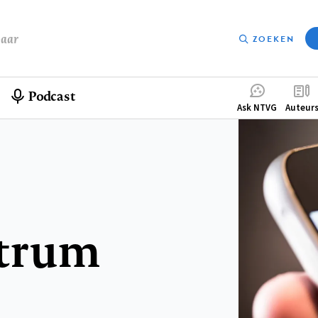
baar
ZOEKEN
Podcast
Compleme
Ask NTVG
Auteur
menu
ntrum