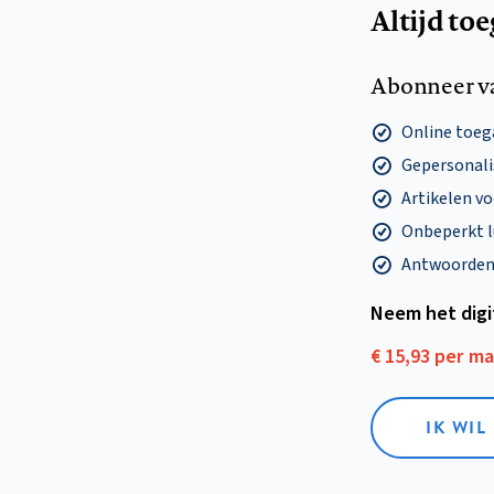
Altijd to
Abonneer v
Online toega
Gepersonalis
Artikelen v
Onbeperkt l
Antwoorden o
Neem het dig
€ 15,93 per m
IK WIL