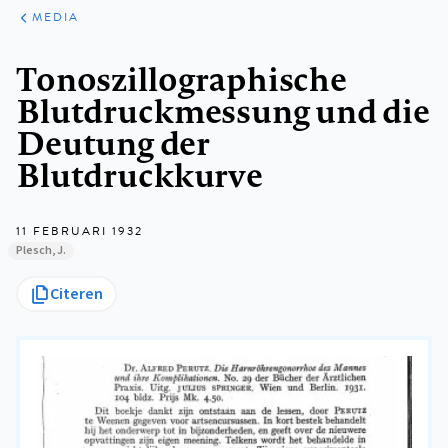
ARTIKELEN
VARIA
MEDIA
Kruimelpad
Tonoszillographische
Blutdruckmessung und die
Deutung der
Blutdruckkurve
11 FEBRUARI 1932
Plesch, J.
Citeren