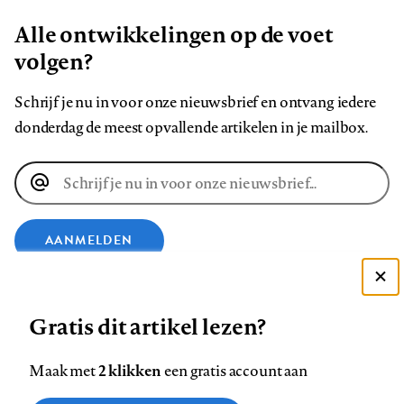
Alle ontwikkelingen op de voet
volgen?
Schrijf je nu in voor onze nieuwsbrief en ontvang iedere
donderdag de meest opvallende artikelen in je mailbox.
E-
mailadres
AANMELDEN
Deze site gebruikt cookies
VOLG ONS OP
Gratis dit artikel lezen?
Zie onze cookie policy
ACCEPTEER AANBEVOLEN INSTELLINGEN
Volg
Volg
Volg
Volg
Volg
Volg
2 klikken
Maak met
een gratis account aan
ons
ons
ons
ons
ons
ons