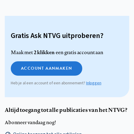
Gratis Ask NTVG uitproberen?
2 klikken
Maak met
een gratis account aan
ACCOUNT AANMAKEN
Heb je al een account of een abonnement?
Inloggen
Altijd toegang tot alle publicaties van het NTVG?
Abonneer vandaag nog!