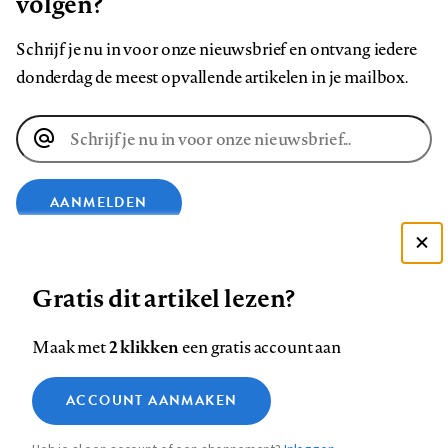
volgen?
Schrijf je nu in voor onze nieuwsbrief en ontvang iedere
donderdag de meest opvallende artikelen in je mailbox.
E-
mailadres
AANMELDEN
Deze site gebruikt cookies
VOLG ONS OP
Gratis dit artikel lezen?
Zie onze cookie policy
ACCEPTEER AANBEVOLEN INSTELLINGEN
Volg
Volg
Volg
Volg
Volg
Volg
2 klikken
Maak met
een gratis account aan
ons
ons
ons
ons
ons
ons
Functionele cookies
op
op
op
op
op
op
Contact
Colofon
Disclaimer
Privacy
About us
ACCOUNT AANMAKEN
Medische vragen verdienen
Sluiten
Footer
Analytische cookies
Facebook
LinkedIn
Bluesky
Instagram
YouTube
Pinterest
betrouwbare antwoorden