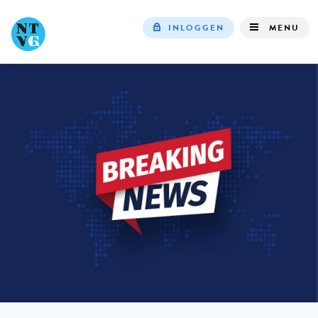
INLOGGEN
MENU
Top
navigation
IN