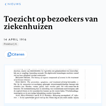
ARTIKELEN
HET
NIEUWS
KORT
Kruimelpad
Toezicht op bezoekers van
ziekenhuizen
14 APRIL 1916
Pinkhof, H.
Citeren