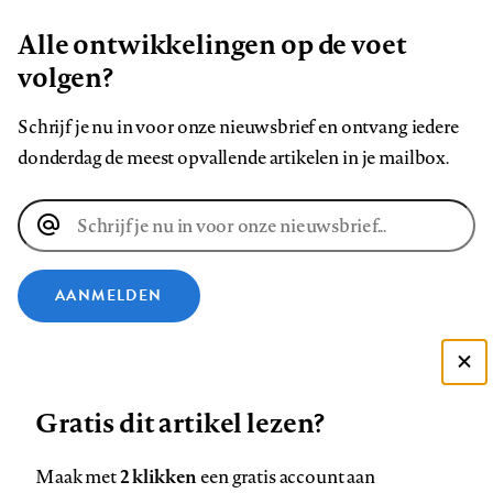
Alle ontwikkelingen op de voet
volgen?
Schrijf je nu in voor onze nieuwsbrief en ontvang iedere
donderdag de meest opvallende artikelen in je mailbox.
E-
mailadres
AANMELDEN
VOLG ONS OP
Deze site gebruikt cookies
Gratis dit artikel lezen?
Zie onze cookie policy
Volg
Volg
Volg
Volg
Volg
Volg
ACCEPTEER AANBEVOLEN INSTELLINGEN
ons
ons
ons
ons
ons
ons
2 klikken
Maak met
een gratis account aan