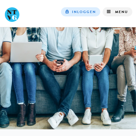
INLOGGEN
MENU
Top
navigation
IN