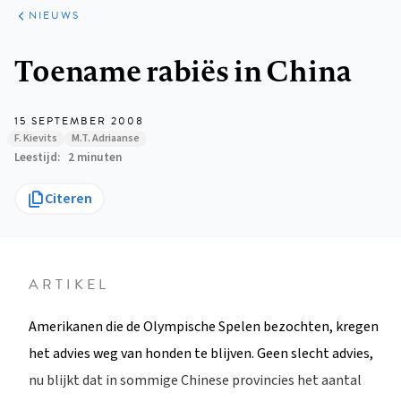
ARTIKELEN
HET
NIEUWS
KORT
Kruimelpad
Toename rabiës in China
15 SEPTEMBER 2008
F. Kievits
M.T. Adriaanse
Leestijd
2 minuten
Citeren
ARTIKEL
Amerikanen die de Olympische Spelen bezochten, kregen
het advies weg van honden te blijven. Geen slecht advies,
nu blijkt dat in sommige Chinese provincies het aantal