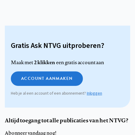
Gratis Ask NTVG uitproberen?
2 klikken
Maak met
een gratis account aan
ACCOUNT AANMAKEN
Heb je al een account of een abonnement?
Inloggen
Altijd toegang tot alle publicaties van het NTVG?
Abonneer vandaag nog!