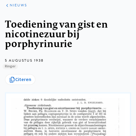
ARTIKELEN
HET
NIEUWS
KORT
Kruimelpad
Toediening van gist en
nicotinezuur bij
porphyrinurie
5 AUGUSTUS 1938
Ringer
Citeren