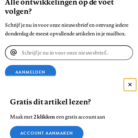
Alle ontwikkelingen op de voet
volgen?
Schrijf je nu in voor onze nieuwsbrief en ontvang iedere
donderdag de meest opvallende artikelen in je mailbox.
E-
mailadres
AANMELDEN
Deze site gebruikt cookies
VOLG ONS OP
Gratis dit artikel lezen?
Zie onze cookie policy
ACCEPTEER AANBEVOLEN INSTELLINGEN
Volg
Volg
Volg
Volg
Volg
Volg
2 klikken
Maak met
een gratis account aan
ons
ons
ons
ons
ons
ons
Functionele cookies
op
op
op
op
op
op
Contact
Colofon
Disclaimer
Privacy
About us
ACCOUNT AANMAKEN
Medische vragen verdienen
Sluiten