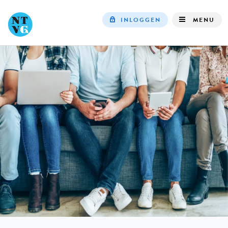
INLOGGEN
MENU
Top
navigation
IN