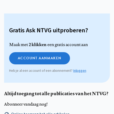
Gratis Ask NTVG uitproberen?
2 klikken
Maak met
een gratis account aan
ACCOUNT AANMAKEN
Heb je al een account of een abonnement?
Inloggen
Altijd toegang tot alle publicaties van het NTVG?
Abonneer vandaag nog!