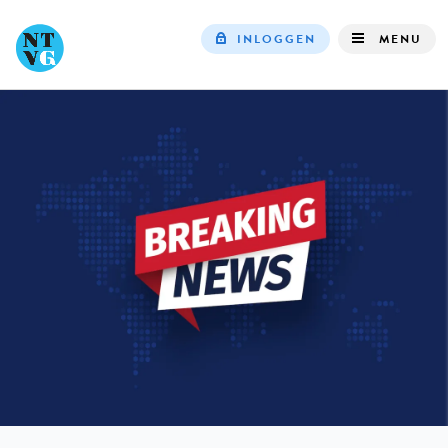
INLOGGEN
MENU
Top
navigation
IN