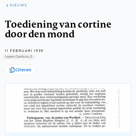
ARTIKELEN
HET
NIEUWS
KORT
Kruimelpad
Toediening van cortine
door den mond
11 FEBRUARI 1939
Lopes Cardozo, E.
Citeren