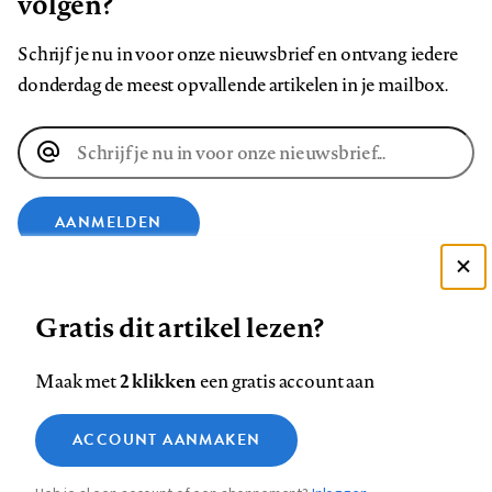
volgen?
Schrijf je nu in voor onze nieuwsbrief en ontvang iedere
donderdag de meest opvallende artikelen in je mailbox.
E-
mailadres
AANMELDEN
Deze site gebruikt cookies
VOLG ONS OP
Gratis dit artikel lezen?
Zie onze cookie policy
ACCEPTEER AANBEVOLEN INSTELLINGEN
Volg
Volg
Volg
Volg
Volg
Volg
2 klikken
Maak met
een gratis account aan
ons
ons
ons
ons
ons
ons
Functionele cookies
op
op
op
op
op
op
Contact
Colofon
Disclaimer
Privacy
About us
ACCOUNT AANMAKEN
Medische vragen verdienen
Sluiten
Footer
Analytische cookies
Facebook
LinkedIn
Bluesky
Instagram
YouTube
Pinterest
betrouwbare antwoorden