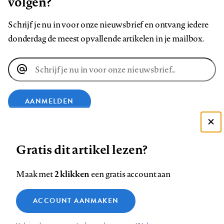
volgen?
Schrijf je nu in voor onze nieuwsbrief en ontvang iedere
donderdag de meest opvallende artikelen in je mailbox.
E-
mailadres
AANMELDEN
VOLG ONS OP
Deze site gebruikt cookies
Gratis dit artikel lezen?
Zie onze cookie policy
ACCEPTEER AANBEVOLEN INSTELLINGEN
Volg
Volg
Volg
Volg
Volg
Volg
2 klikken
Maak met
een gratis account aan
ons
ons
ons
ons
ons
ons
Functionele cookies
op
op
op
op
op
op
Contact
Colofon
Disclaimer
Privacy
About us
ACCOUNT AANMAKEN
Medische vragen verdienen
Sluiten
Footer
Analytische cookies
Facebook
LinkedIn
Bluesky
Instagram
YouTube
Pinterest
betrouwbare antwoorden