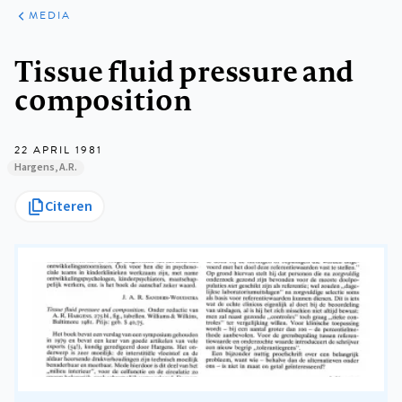
ARTIKELEN
VARIA
MEDIA
Kruimelpad
Tissue fluid pressure and
composition
22 APRIL 1981
Hargens, A.R.
Citeren