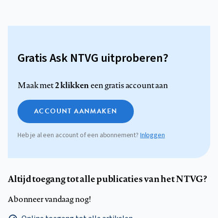
Gratis Ask NTVG uitproberen?
2 klikken
Maak met
een gratis account aan
ACCOUNT AANMAKEN
Heb je al een account of een abonnement?
Inloggen
Altijd toegang tot alle publicaties van het NTVG?
Abonneer vandaag nog!