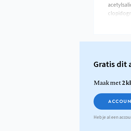
acetylsali
clopidogr
Gratis dit 
Maak met
2 k
ACCOUN
Heb je al een acc