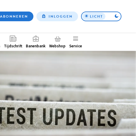
ABONNEREN
INLOGGEN
LICHT
Top
nav
ntair
s
Tijdschrift
Banenbank
Webshop
Service