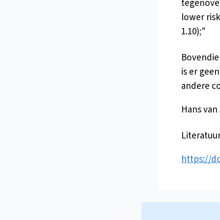
tegenover
lower risk
1.10);"
Bovendien
is er geen
andere co
Hans van
Literatuu
https://d