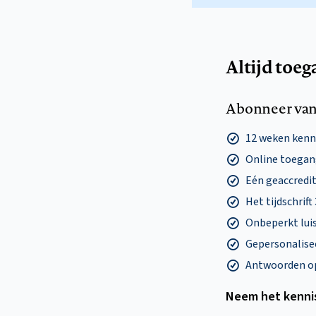
Altijd toeg
Abonneer van
12 weken ken
Online toegang
Eén geaccredit
Het tijdschrift
Onbeperkt lui
Gepersonalisee
Antwoorden op 
Neem het kenni