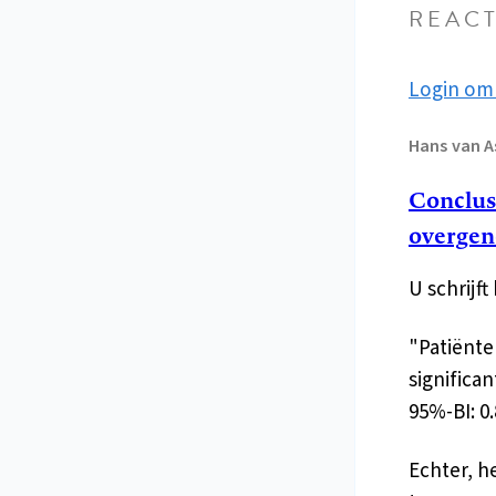
REACT
Login om 
Hans
van A
Conclusi
overge
U schrijf
"Patiënte
significan
95%-BI: 0.
Echter, he