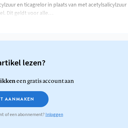
cylzuur en ticagrelor in plaats van met acetylsalicylzuur
el. Dit geldt voor alle…
artikel lezen?
likken
een gratis account aan
T AANMAKEN
ount of een abonnement?
Inloggen