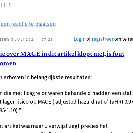
IES
een reactie te plaatsen
Login
of
registreer
om te re
ssen
5 JULI 2024 - 07:23
e over MACE in dit artikel klopt niet, is fout
nomen
t hierboven in
belangrijkste resultaten
:
n die met ticagrelor waren behandeld hadden een stati
t lager risico op MACE (‘adjusted hazard ratio’ (aHR) 0.97
85-1.10);"
t artikel waarnaar u verwijst zegt precies het