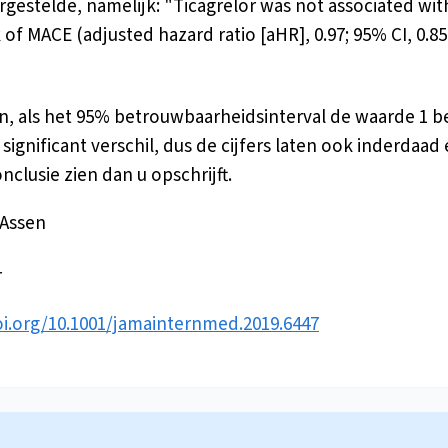
gestelde, namelijk: "Ticagrelor was not associated wit
 of MACE (adjusted hazard ratio [aHR], 0.97; 95% CI, 0.85
, als het 95% betrouwbaarheidsinterval de waarde 1 b
 significant verschil, dus de cijfers laten ook inderdaad
nclusie zien dan u opschrijft.
 Assen
r
oi.org/10.1001/jamainternmed.2019.6447