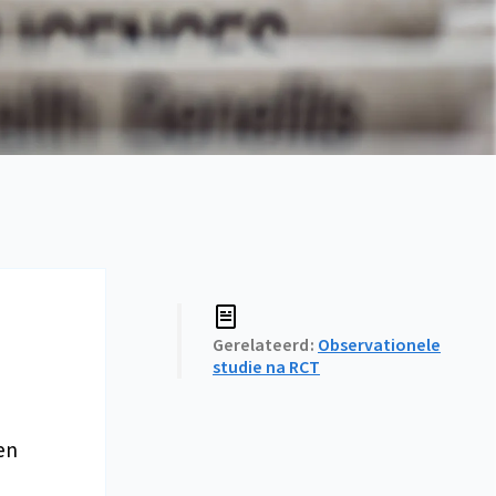
Gerelateerd
Observationele
studie na RCT
en