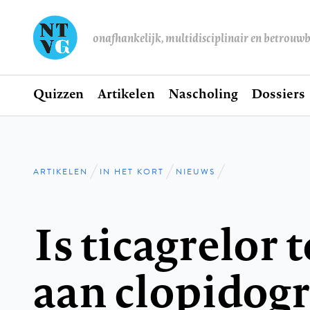
onafhankelijk, multidisciplinair en betrouw
Home
Quizzen
Artikelen
Nascholing
Dossiers
Hoofdnavigatie
ARTIKELEN
IN HET KORT
NIEUWS
Kruimelpad
Is ticagrelor 
aan clopidogr