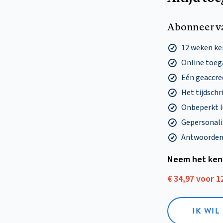
Abonneer v
12 weken k
Online toega
Eén geaccre
Het tijdschri
Onbeperkt l
Gepersonalis
Antwoorden o
Neem het ken
€ 34,97 voor 
IK WI