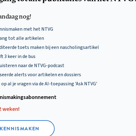
andaag nog!
ennismaken met het NTVG
ng tot alle artikelen
diteerde toets maken bij een nascholingsartikel
ft 3 keer in de bus
uisteren naar de NTVG-podcast
eerde alerts voor artikelen en dossiers
p al je vragen via de AI-toepassing 'Ask NTVG'
nismakings­abonnement
12 weken!
L KENNISMAKEN