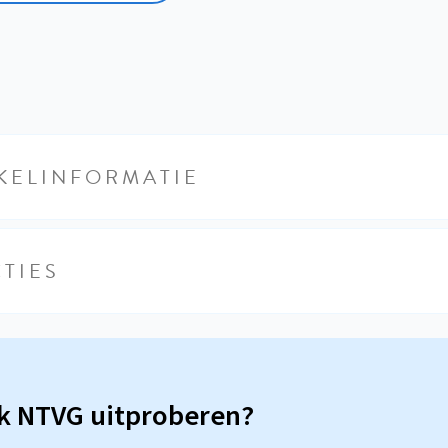
KELINFORMATIE
TIES
sk NTVG uitproberen?