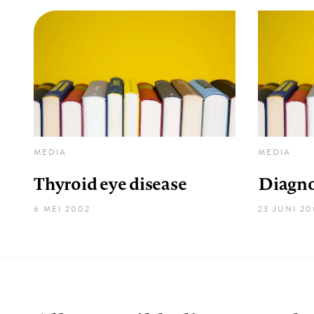
MEDIA
MEDIA
Thyroid eye disease
Diagno
6 MEI 2002
23 JUNI 2