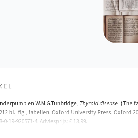
KEL
anderpump en W.M.G.Tunbridge,
Thyroid disease.
(The fa
 212 bl., fig., tabellen. Oxford University Press, Oxford 2
-0-19-920571-4. Adviesprijs: £ 13,99.