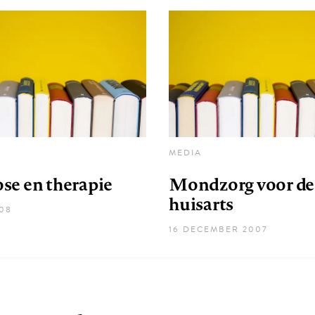
MEDIA
se en therapie
Mondzorg voor de
huisarts
008
16 DECEMBER 2007