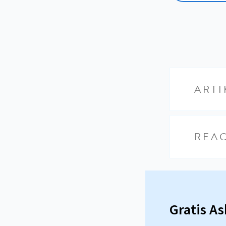
ARTI
REAC
Gratis A