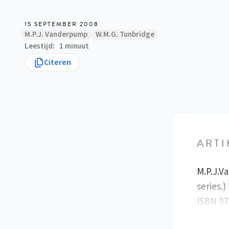
15 SEPTEMBER 2008
M.P.J. Vanderpump
W.M.G. Tunbridge
Leestijd
1 minuut
Citeren
ARTI
M.P.J.V
series.)
ISBN 978