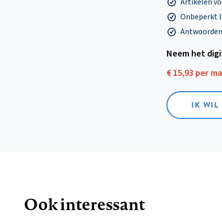
Artikelen v
Onbeperkt l
Antwoorden o
Neem het dig
€ 15,93 per m
IK WIL
Ook interessant