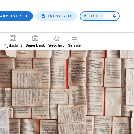
ABONNEREN
INLOGGEN
LICHT
Top
nav
ntair
s
Tijdschrift
Banenbank
Webshop
Service