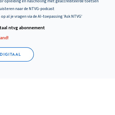
oor opleiding en nascholing mét geaccrediteerde toetsen
uisteren naar de NTVG-podcast
p al je vragen via de AI-toepassing 'Ask NTVG'
itaal ntvg abonnement
aand!
 DIGITAAL