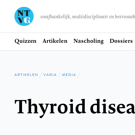
onafhankelijk, multidisciplinair en betrouw
Home
Quizzen
Artikelen
Nascholing
Dossiers
Hoofdnavigatie
ARTIKELEN
VARIA
MEDIA
Kruimelpad
Thyroid disea