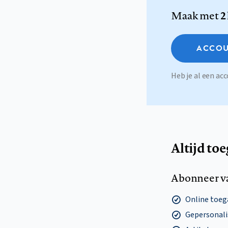
Maak met
2
ACCOU
Heb je al een a
Altijd to
Abonneer v
Online toega
Gepersonalis