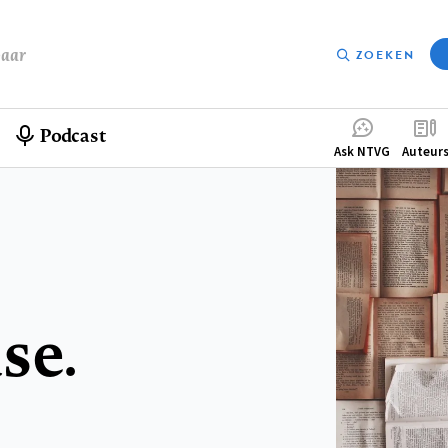
baar
ZOEKEN
Podcast
Compleme
Ask NTVG
Auteur
menu
se.