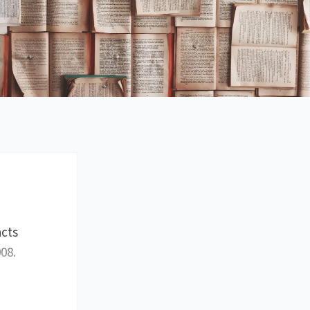
cts
008.