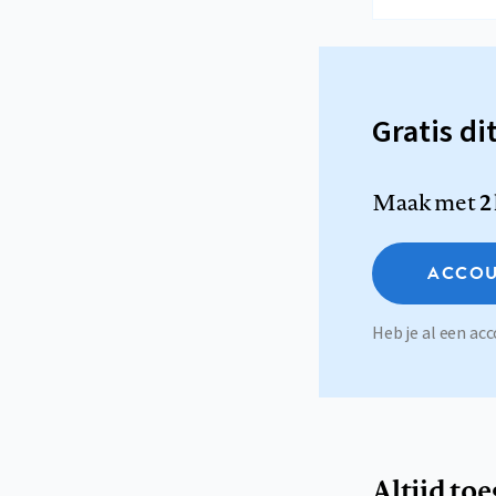
Gratis di
Maak met
2
ACCOU
Heb je al een a
Altijd to