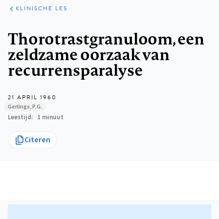
KLINISCHE
ARTIKELEN
PRAKTIJK
KLINISCHE LES
Kruimelpad
Thorotrastgranuloom, een
zeldzame oorzaak van
recurrensparalyse
21 APRIL 1960
Gerlings, P.G.
Leestijd
1 minuut
Citeren