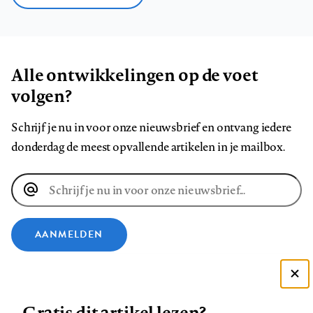
Alle ontwikkelingen op de voet
volgen?
Schrijf je nu in voor onze nieuwsbrief en ontvang iedere
donderdag de meest opvallende artikelen in je mailbox.
E-
mailadres
AANMELDEN
VOLG ONS OP
Deze site gebruikt cookies
Gratis dit artikel lezen?
Zie onze cookie policy