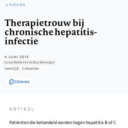
ARTIKELEN
HET
NIEUWS
KORT
Kruimelpad
Therapietrouw bij
chronische hepatitis-
infectie
4 JUNI 2013
Lucas Maillette de Buy Wenniger
Leestijd
2 minuten
Citeren
ARTIKEL
Patiënten die behandeld worden tegen hepatitis B of C