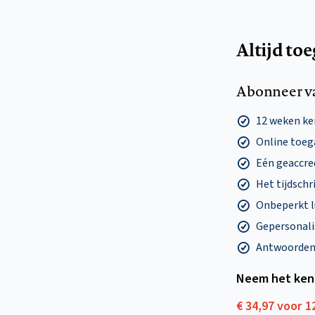
Altijd to
Abonneer v
12 weken k
Online toega
Eén geaccre
Het tijdschri
Onbeperkt l
Gepersonalis
Antwoorden o
Neem het ken
€ 34,97 voor 