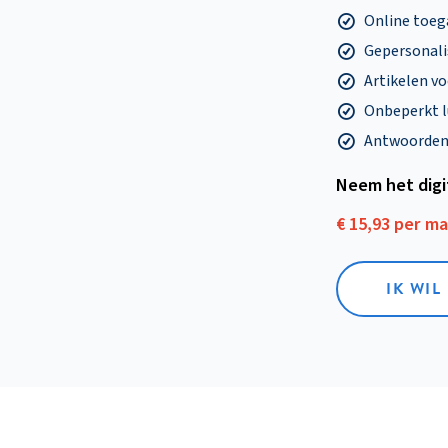
Online toega
Gepersonalis
Artikelen v
Onbeperkt l
Antwoorden o
Neem het dig
€ 15,93 per m
IK WIL