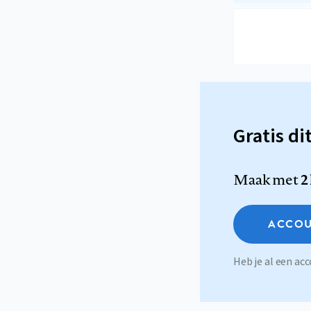
Gratis di
Maak met
2
ACCOU
Heb je al een a