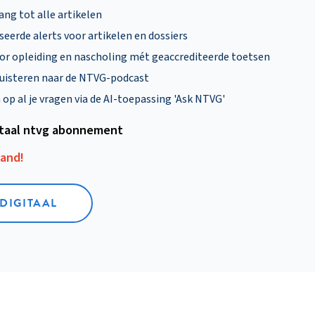
ng tot alle artikelen
eerde alerts voor artikelen en dossiers
oor opleiding en nascholing mét geaccrediteerde toetsen
uisteren naar de NTVG-podcast
p al je vragen via de AI-toepassing 'Ask NTVG'
itaal ntvg abonnement
aand!
 DIGITAAL