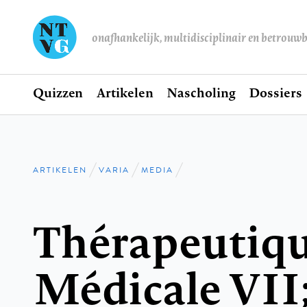
onafhankelijk, multidisciplinair en betrouw
Home
Quizzen
Artikelen
Nascholing
Dossiers
Hoofdnavigatie
ARTIKELEN
VARIA
MEDIA
Kruimelpad
Thérapeutiq
Médicale VII