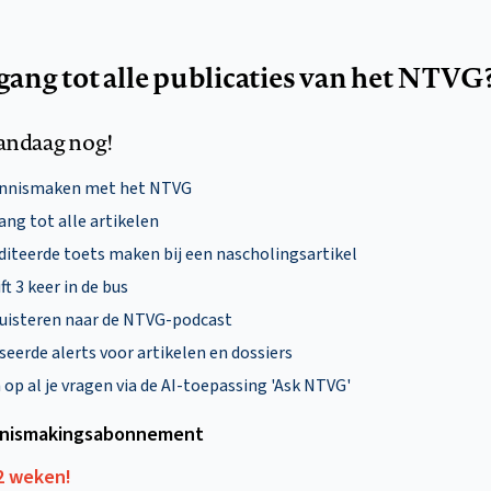
egang tot alle publicaties van het NTVG
andaag nog!
ennismaken met het NTVG
ng tot alle artikelen
diteerde toets maken bij een nascholingsartikel
ft 3 keer in de bus
uisteren naar de NTVG-podcast
eerde alerts voor artikelen en dossiers
p al je vragen via de AI-toepassing 'Ask NTVG'
nismakings­abonnement
12 weken!