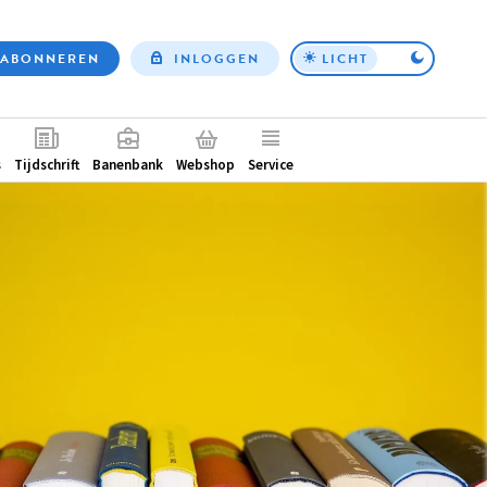
ABONNEREN
INLOGGEN
LICHT
Top
nav
ntair
s
Tijdschrift
Banenbank
Webshop
Service