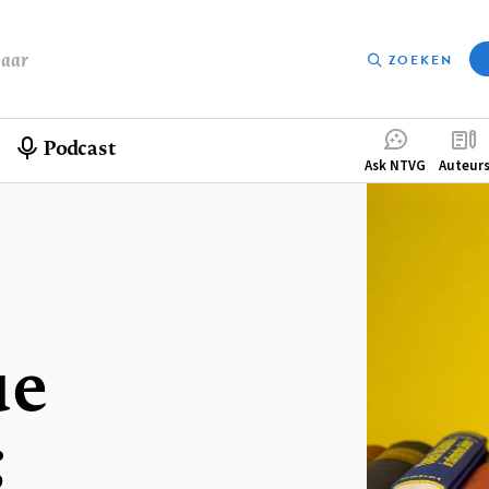
baar
ZOEKEN
Podcast
Compleme
Ask NTVG
Auteur
menu
ue
;