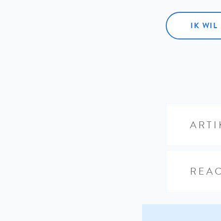
IK WI
ARTI
REAC