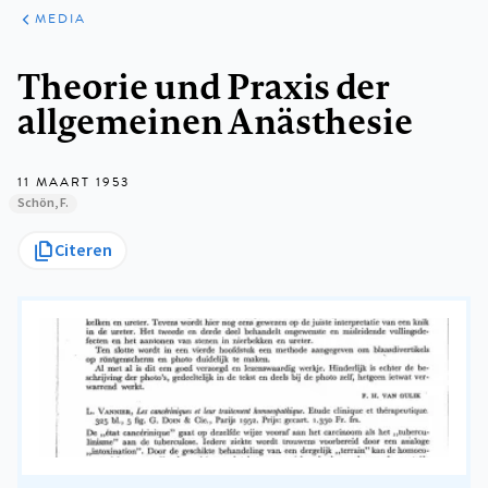
ARTIKELEN
VARIA
MEDIA
Kruimelpad
Theorie und Praxis der
allgemeinen Anästhesie
11 MAART 1953
Schön, F.
Citeren