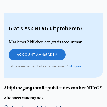
Gratis Ask NTVG uitproberen?
2 klikken
Maak met
een gratis account aan
ACCOUNT AANMAKEN
Heb je al een account of een abonnement?
Inloggen
Altijd toegang tot alle publicaties van het NTVG?
Abonneer vandaag nog!