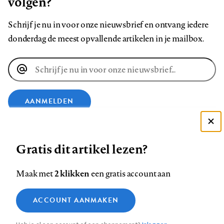
volgen?
Schrijf je nu in voor onze nieuwsbrief en ontvang iedere
donderdag de meest opvallende artikelen in je mailbox.
E-
mailadres
AANMELDEN
Deze site gebruikt cookies
VOLG ONS OP
Gratis dit artikel lezen?
Zie onze cookie policy
ACCEPTEER AANBEVOLEN INSTELLINGEN
Volg
Volg
Volg
Volg
Volg
Volg
2 klikken
Maak met
een gratis account aan
ons
ons
ons
ons
ons
ons
Functionele cookies
op
op
op
op
op
op
Contact
Colofon
Disclaimer
Privacy
About us
ACCOUNT AANMAKEN
Medische vragen verdienen
Sluiten
Footer
Analytische cookies
Facebook
LinkedIn
Bluesky
Instagram
YouTube
Pinterest
betrouwbare antwoorden