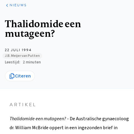
ARTIKELEN
HET
NIEUWS
KORT
Kruimelpad
Thalidomide een
mutageen?
22 JULI 1994
J.B. Meijer van Putten
Leestijd
2 minuten
Citeren
ARTIKEL
Thalidomide een mutageen?
- De Australische gynaecoloog
dr. William McBride oppert in een ingezonden brief in