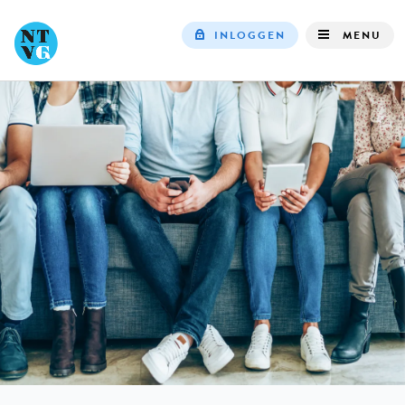
INLOGGEN
MENU
Top
navigation
IN