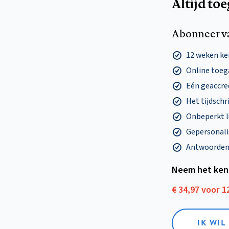
Altijd to
Abonneer v
12 weken k
Online toega
Eén geaccre
Het tijdschri
Onbeperkt l
Gepersonalis
Antwoorden o
Neem het ken
€ 34,97 voor 
IK WI