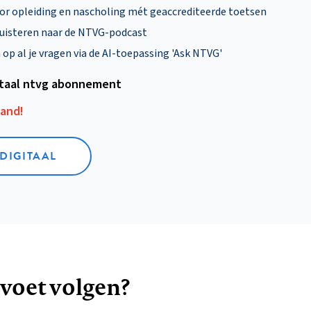
oor opleiding en nascholing mét geaccrediteerde toetsen
uisteren naar de NTVG-podcast
p al je vragen via de AI-toepassing 'Ask NTVG'
itaal ntvg abonnement
aand!
 DIGITAAL
 voet volgen?