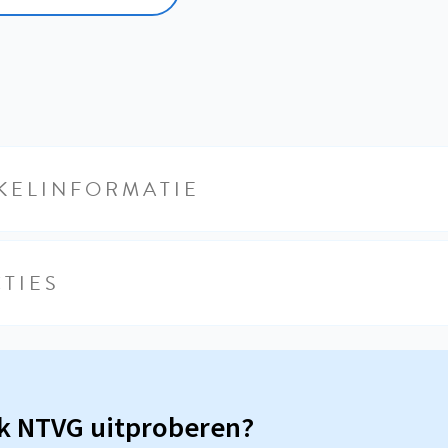
KELINFORMATIE
TIES
sk NTVG uitproberen?