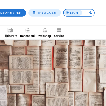
ABONNEREN
INLOGGEN
LICHT
Top
nav
ntair
s
Tijdschrift
Banenbank
Webshop
Service