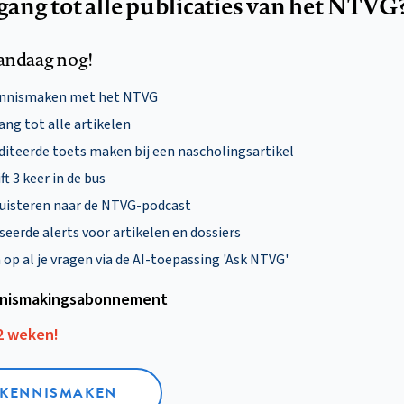
egang tot alle publicaties van het NTVG
andaag nog!
ennismaken met het NTVG
ng tot alle artikelen
diteerde toets maken bij een nascholingsartikel
ft 3 keer in de bus
uisteren naar de NTVG-podcast
eerde alerts voor artikelen en dossiers
p al je vragen via de AI-toepassing 'Ask NTVG'
nismakings­abonnement
12 weken!
L KENNISMAKEN