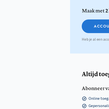
Maak met
2
ACCOU
Heb je al een a
Altijd to
Abonneer v
Online toega
Gepersonalis