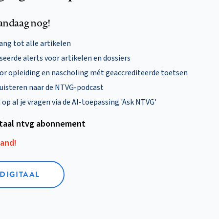
andaag nog!
ng tot alle artikelen
eerde alerts voor artikelen en dossiers
oor opleiding en nascholing mét geaccrediteerde toetsen
uisteren naar de NTVG-podcast
p al je vragen via de AI-toepassing 'Ask NTVG'
itaal ntvg abonnement
aand!
 DIGITAAL