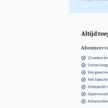
Altijd to
Abonneer v
12 weken k
Online toega
Eén geaccre
Het tijdschri
Onbeperkt l
Gepersonalis
Antwoorden o