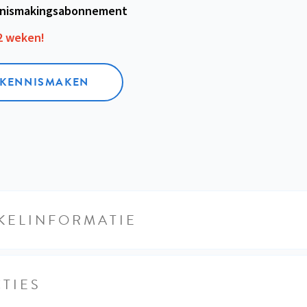
nismakings­abonnement
12 weken!
L KENNISMAKEN
KELINFORMATIE
TIES