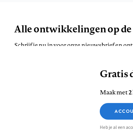
Alle ontwikkelingen op de
Schrijf je nu in voor onze nieuwsbrief en o
de meest opvallende artikelen in je mailbox.
Gratis d
E-
Maak met
2
mailadres
Functionele cookies
ACCOU
Analytische cookies
Marketing cookies
Contact
Colofon
Di
Heb je al een a