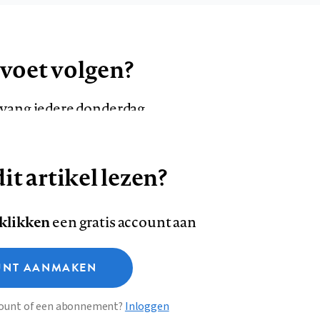
 voet volgen?
ntvang iedere donderdag
it artikel lezen?
VOLG ONS OP
AANMELDEN
Volg
Volg
 klikken
een gratis account aan
ons
ons
Deze site gebruikt cookies
op
op
NT AANMAKEN
Facebook
LinkedI
sclaimer
Privacy
About us
ccount of een abonnement?
Inloggen