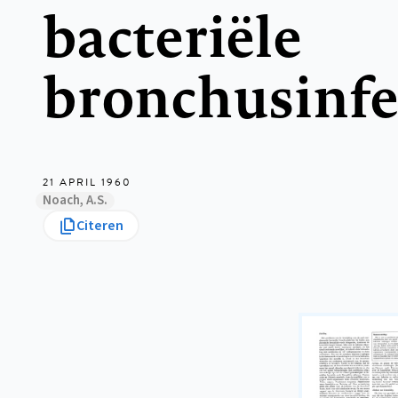
bacteriële
bronchusinfe
21 APRIL 1960
Noach, A.S.
Citeren