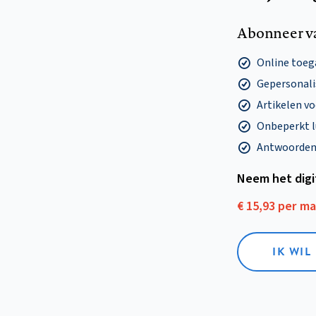
Abonneer v
Online toega
Gepersonalis
Artikelen v
Onbeperkt l
Antwoorden o
Neem het dig
€ 15,93 per m
IK WIL