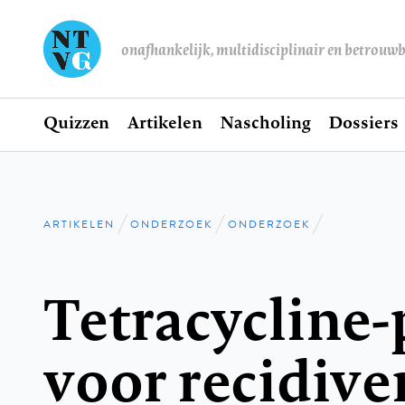
onafhankelijk, multidisciplinair en betrouw
Home
Quizzen
Artikelen
Nascholing
Dossiers
Hoofdnavigatie
ARTIKELEN
ONDERZOEK
ONDERZOEK
Kruimelpad
Tetracycline-
voor recidiv