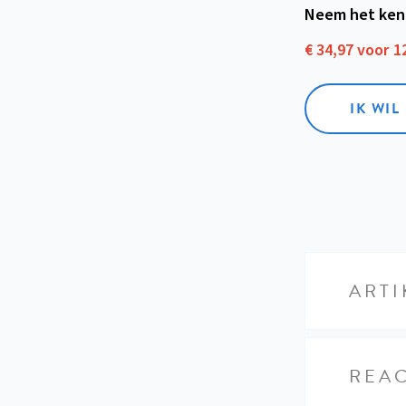
Neem het ken
€ 34,97 voor 
IK WI
ARTI
REAC