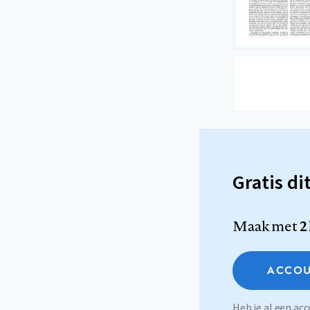
Gratis di
Maak met
2
ACCOU
Heb je al een a