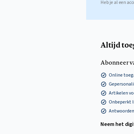
Heb je al een a
Altijd to
Abonneer v
Online toega
Gepersonalis
Artikelen v
Onbeperkt l
Antwoorden o
Neem het dig