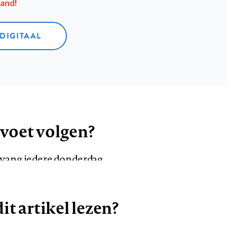
aand!
 DIGITAAL
 voet volgen?
ntvang iedere donderdag
it artikel lezen?
VOLG ONS OP
AANMELDEN