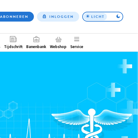
ABONNEREN
INLOGGEN
LICHT
Top
nav
ntair
s
Tijdschrift
Banenbank
Webshop
Service