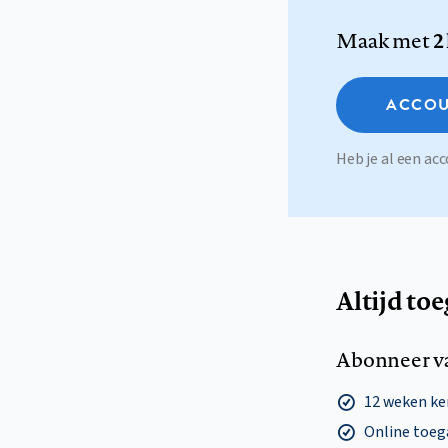
Maak met
2
ACCOU
Heb je al een a
Altijd to
Abonneer v
12 weken k
Online toega