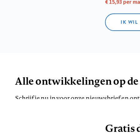
€ 15,93 per m
IK WIL
Alle ontwikkelingen op de
Schrijf je nu in voor onze nieuwsbrief en o
de meest opvallende artikelen in je mailbox.
Gratis d
E-