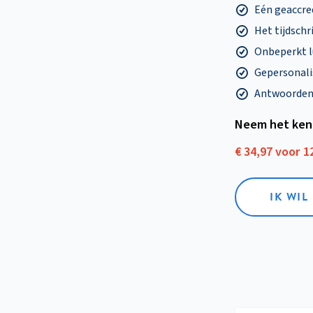
Eén geaccre
Het tijdschri
Onbeperkt l
Gepersonalis
Antwoorden o
Neem het ken
€ 34,97 voor 
IK WI