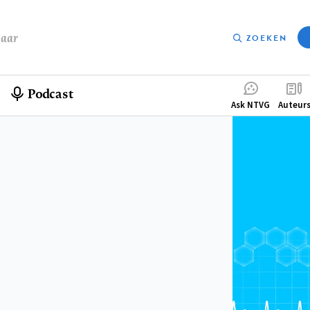
baar
ZOEKEN
Podcast
Compleme
Ask NTVG
Auteur
menu