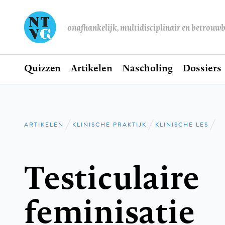
onafhankelijk, multidisciplinair en betrouw
Home
Quizzen
Artikelen
Nascholing
Dossiers
Hoofdnavigatie
ARTIKELEN
KLINISCHE PRAKTIJK
KLINISCHE LES
Kruimelpad
Testiculaire
feminisatie