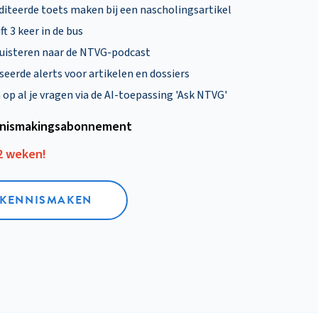
diteerde toets maken bij een nascholingsartikel
ft 3 keer in de bus
uisteren naar de NTVG-podcast
eerde alerts voor artikelen en dossiers
p al je vragen via de AI-toepassing 'Ask NTVG'
nismakings­abonnement
12 weken!
L KENNISMAKEN