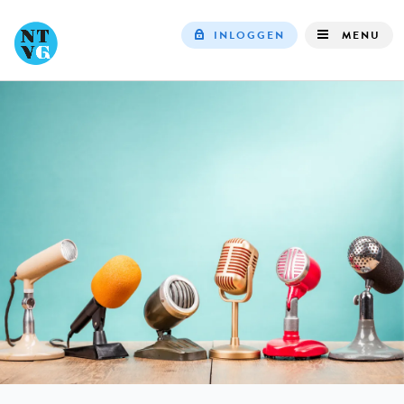
INLOGGEN
MENU
Top
navigation
IN