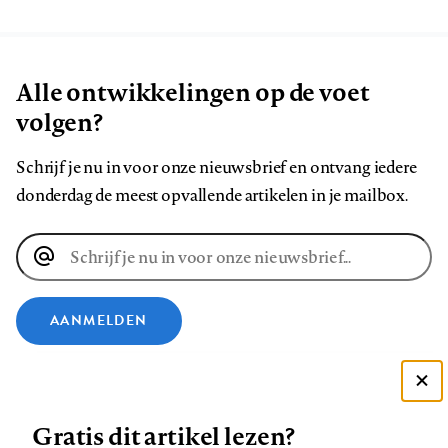
Alle ontwikkelingen op de voet
volgen?
Schrijf je nu in voor onze nieuwsbrief en ontvang iedere
donderdag de meest opvallende artikelen in je mailbox.
E-
mailadres
AANMELDEN
VOLG ONS OP
Deze site gebruikt cookies
Gratis dit artikel lezen?
Zie onze cookie policy