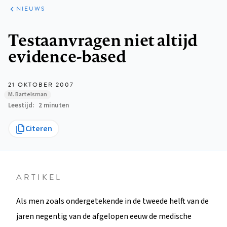
ARTIKELEN
HET
NIEUWS
KORT
Kruimelpad
Testaanvragen niet altijd
evidence-based
21 OKTOBER 2007
M. Bartelsman
Leestijd
2 minuten
Citeren
ARTIKEL
Als men zoals ondergetekende in de tweede helft van de
jaren negentig van de afgelopen eeuw de medische