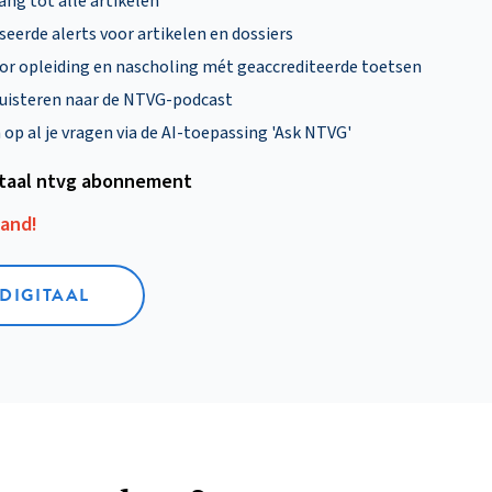
ng tot alle artikelen
eerde alerts voor artikelen en dossiers
oor opleiding en nascholing mét geaccrediteerde toetsen
uisteren naar de NTVG-podcast
p al je vragen via de AI-toepassing 'Ask NTVG'
itaal ntvg abonnement
aand!
 DIGITAAL