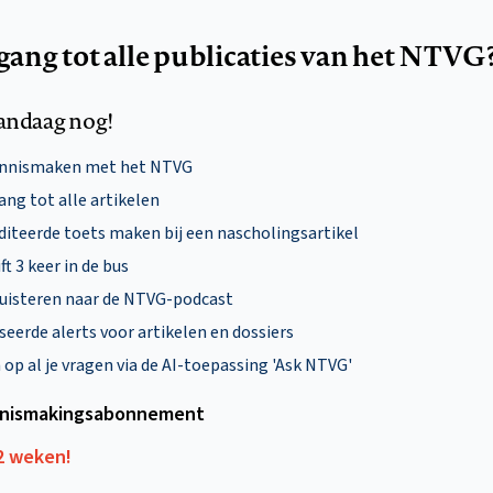
egang tot alle publicaties van het NTVG
andaag nog!
ennismaken met het NTVG
ng tot alle artikelen
diteerde toets maken bij een nascholingsartikel
ft 3 keer in de bus
uisteren naar de NTVG-podcast
eerde alerts voor artikelen en dossiers
p al je vragen via de AI-toepassing 'Ask NTVG'
nismakings­abonnement
12 weken!