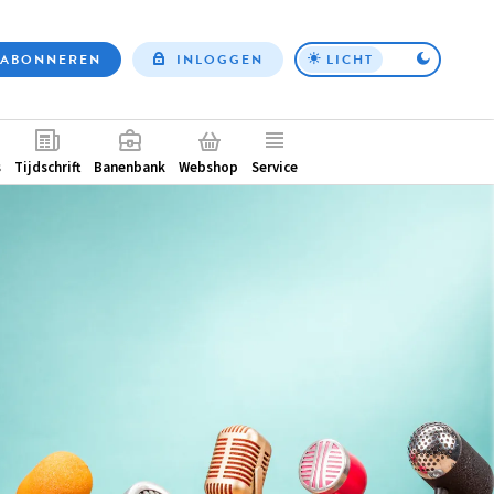
ABONNEREN
INLOGGEN
LICHT
Top
nav
ntair
s
Tijdschrift
Banenbank
Webshop
Service