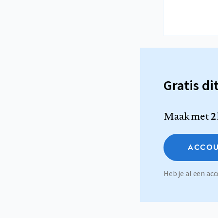
Gratis di
Maak met
2
ACCOU
Heb je al een a