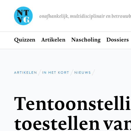
onafhankelijk, multidisciplinair en betrouw
Home
Quizzen
Artikelen
Nascholing
Dossiers
Hoofdnavigatie
ARTIKELEN
IN HET KORT
NIEUWS
Kruimelpad
Tentoonstell
toestellen va