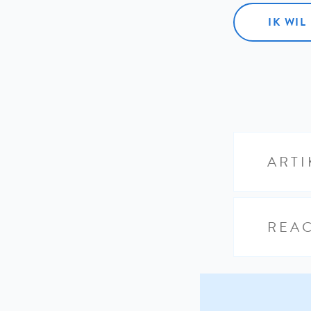
IK WI
ARTI
REAC