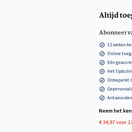
Altijd to
Abonneer v
12 weken k
Online toega
Eén geaccre
Het tijdschri
Onbeperkt l
Gepersonalis
Antwoorden o
Neem het ken
€ 34,97 voor 