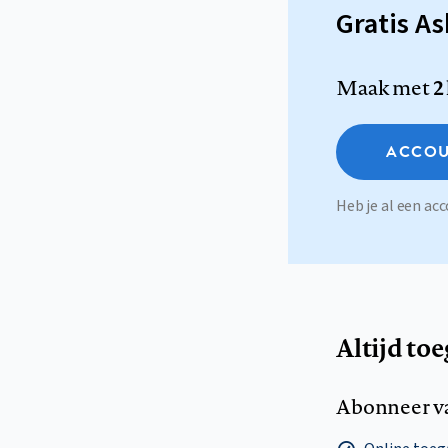
Gratis A
Maak met
2
ACCOU
Heb je al een a
Altijd to
Abonneer v