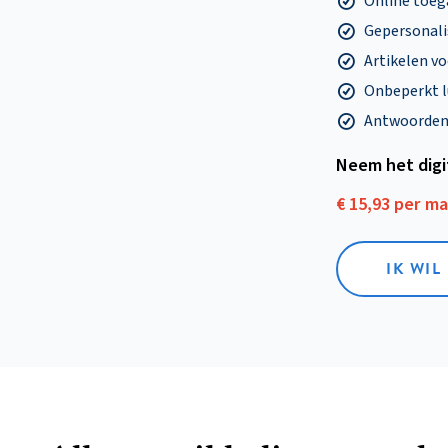
Online toega
Gepersonalis
Artikelen v
Onbeperkt l
Antwoorden o
Neem het dig
€ 15,93 per m
IK WIL