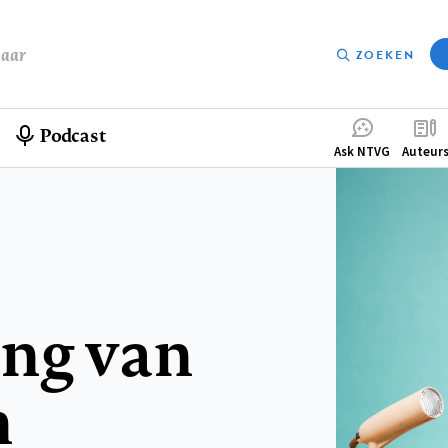
baar
ZOEKEN
Podcast
Compleme
Ask NTVG
Auteur
menu
ing van
n