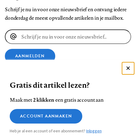
Schrijf je nu in voor onze nieuwsbrief en ontvang iedere
donderdag de meest opvallende artikelen in je mailbox.
E-
mailadres
AANMELDEN
Deze site gebruikt cookies
VOLG ONS OP
Gratis dit artikel lezen?
Zie onze cookie policy
ACCEPTEER AANBEVOLEN INSTELLINGEN
Volg
Volg
Volg
Volg
Volg
Volg
2 klikken
Maak met
een gratis account aan
ons
ons
ons
ons
ons
ons
Functionele cookies
op
op
op
op
op
op
Contact
Colofon
Disclaimer
Privacy
About us
ACCOUNT AANMAKEN
Medische vragen verdienen
Sluiten
Footer
Analytische cookies
Facebook
LinkedIn
Bluesky
Instagram
YouTube
Pinterest
betrouwbare antwoorden
Heb je al een account of een abonnement?
Inloggen
Marketing cookies