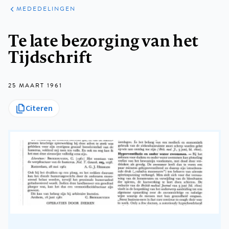
ARTIKELEN
VARIA
MEDEDELINGEN
Kruimelpad
Te late bezorging van het
Tijdschrift
25 MAART 1961
Citeren