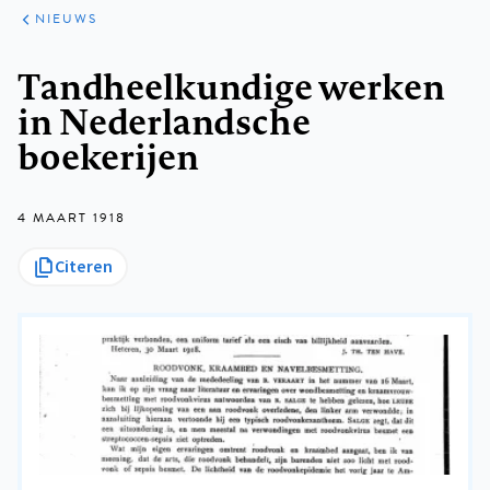
ARTIKELEN
HET
NIEUWS
KORT
Kruimelpad
Tandheelkundige werken
in Nederlandsche
boekerijen
4 MAART 1918
Citeren