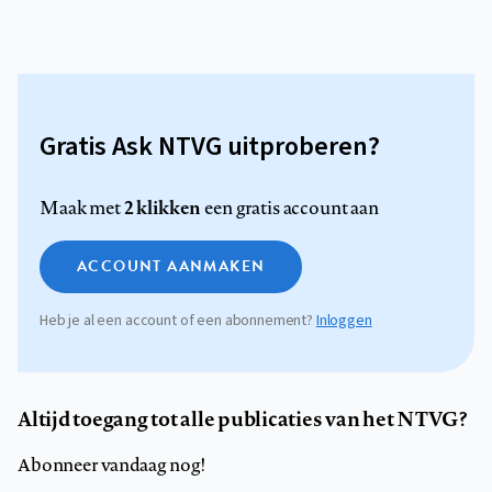
Gratis Ask NTVG uitproberen?
2 klikken
Maak met
een gratis account aan
ACCOUNT AANMAKEN
Heb je al een account of een abonnement?
Inloggen
Altijd toegang tot alle publicaties van het NTVG?
Abonneer vandaag nog!