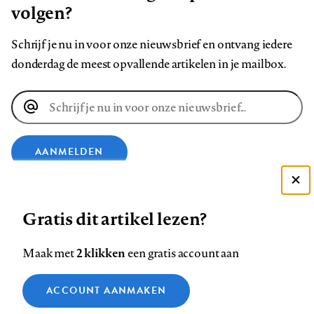
volgen?
Schrijf je nu in voor onze nieuwsbrief en ontvang iedere
donderdag de meest opvallende artikelen in je mailbox.
E-
mailadres
AANMELDEN
Deze site gebruikt cookies
VOLG ONS OP
Gratis dit artikel lezen?
Zie onze cookie policy
ACCEPTEER AANBEVOLEN INSTELLINGEN
Volg
Volg
Volg
Volg
Volg
Volg
2 klikken
Maak met
een gratis account aan
ons
ons
ons
ons
ons
ons
Functionele cookies
op
op
op
op
op
op
Contact
Colofon
Disclaimer
Privacy
About us
ACCOUNT AANMAKEN
Medische vragen verdienen
Sluiten
Footer
Analytische cookies
Facebook
LinkedIn
Bluesky
Instagram
YouTube
Pinterest
betrouwbare antwoorden