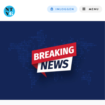
INLOGGEN
MENU
Top
navigation
IN