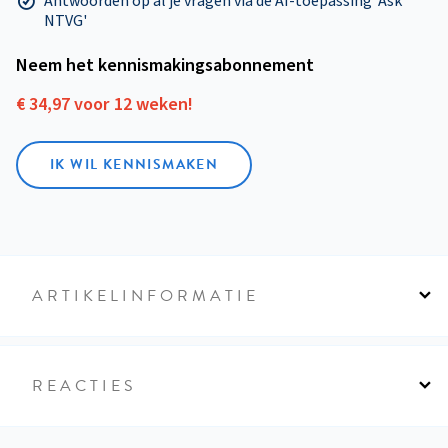
Antwoorden op al je vragen via de AI-toepassing 'Ask
NTVG'
Neem het kennismakings­abonnement
€ 34,97 voor 12 weken!
IK WIL KENNISMAKEN
ARTIKELINFORMATIE
REACTIES