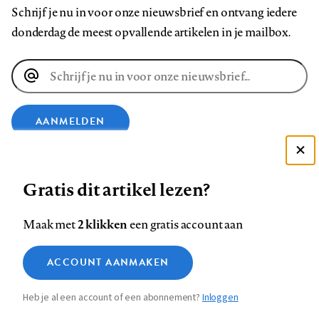
Schrijf je nu in voor onze nieuwsbrief en ontvang iedere
donderdag de meest opvallende artikelen in je mailbox.
E-
mailadres
AANMELDEN
Deze site gebruikt cookies
VOLG ONS OP
Gratis dit artikel lezen?
Zie onze cookie policy
ACCEPTEER AANBEVOLEN INSTELLINGEN
Volg
Volg
Volg
Volg
Volg
Volg
2 klikken
Maak met
een gratis account aan
ons
ons
ons
ons
ons
ons
Functionele cookies
op
op
op
op
op
op
Contact
Colofon
Disclaimer
Privacy
About us
ACCOUNT AANMAKEN
Medische vragen verdienen
Sluiten
Footer
Analytische cookies
Facebook
LinkedIn
Bluesky
Instagram
YouTube
Pinterest
betrouwbare antwoorden
Heb je al een account of een abonnement?
Inloggen
Marketing cookies
navigation
STEL ZE NU AAN ASK NTVG