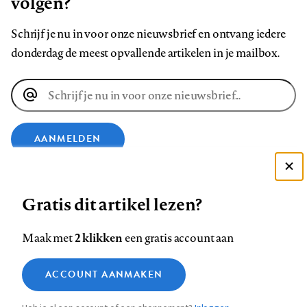
volgen?
Schrijf je nu in voor onze nieuwsbrief en ontvang iedere
donderdag de meest opvallende artikelen in je mailbox.
E-
mailadres
AANMELDEN
Deze site gebruikt cookies
VOLG ONS OP
Gratis dit artikel lezen?
Zie onze cookie policy
ACCEPTEER AANBEVOLEN INSTELLINGEN
Volg
Volg
Volg
Volg
Volg
Volg
2 klikken
Maak met
een gratis account aan
ons
ons
ons
ons
ons
ons
Functionele cookies
op
op
op
op
op
op
Contact
Colofon
Disclaimer
Privacy
About us
ACCOUNT AANMAKEN
Medische vragen verdienen
Sluiten
Footer
Analytische cookies
Facebook
LinkedIn
Bluesky
Instagram
YouTube
Pinterest
betrouwbare antwoorden