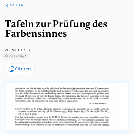
ARTIKELEN
VARIA
MEDIA
Kruimelpad
Tafeln zur Prüfung des
Farbensinnes
20 MEI 1953
Velhagen jr., K.
Citeren