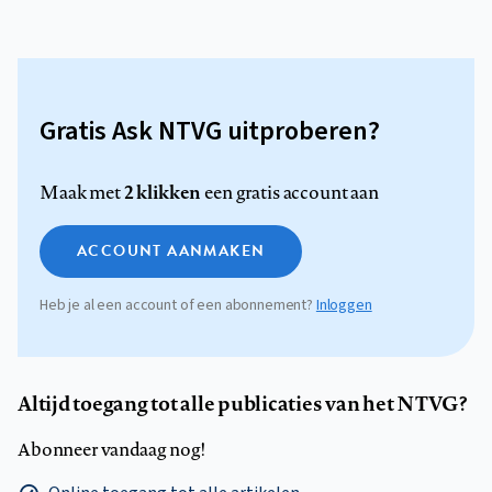
Gratis Ask NTVG uitproberen?
2 klikken
Maak met
een gratis account aan
ACCOUNT AANMAKEN
Heb je al een account of een abonnement?
Inloggen
Altijd toegang tot alle publicaties van het NTVG?
Abonneer vandaag nog!