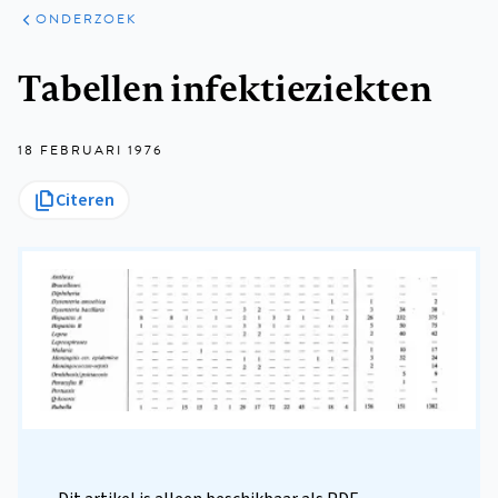
ARTIKELEN
ONDERZOEK
ONDERZOEK
Kruimelpad
Tabellen infektieziekten
18 FEBRUARI 1976
Citeren