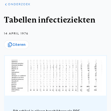
ARTIKELEN
ONDERZOEK
ONDERZOEK
Kruimelpad
Tabellen infectieziekten
14 APRIL 1976
Citeren