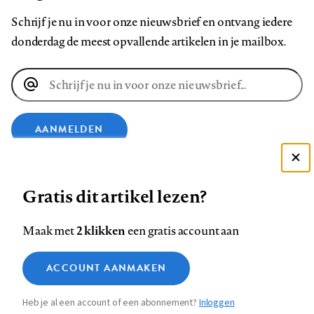
Schrijf je nu in voor onze nieuwsbrief en ontvang iedere
donderdag de meest opvallende artikelen in je mailbox.
E-
mailadres
AANMELDEN
Deze site gebruikt cookies
VOLG ONS OP
Gratis dit artikel lezen?
Zie onze cookie policy
ACCEPTEER AANBEVOLEN INSTELLINGEN
Volg
Volg
Volg
Volg
Volg
Volg
2 klikken
Maak met
een gratis account aan
ons
ons
ons
ons
ons
ons
Functionele cookies
op
op
op
op
op
op
Contact
Colofon
Disclaimer
Privacy
About us
ACCOUNT AANMAKEN
Medische vragen verdienen
Sluiten
Footer
Analytische cookies
Facebook
LinkedIn
Bluesky
Instagram
YouTube
Pinterest
betrouwbare antwoorden
Heb je al een account of een abonnement?
Inloggen
Marketing cookies