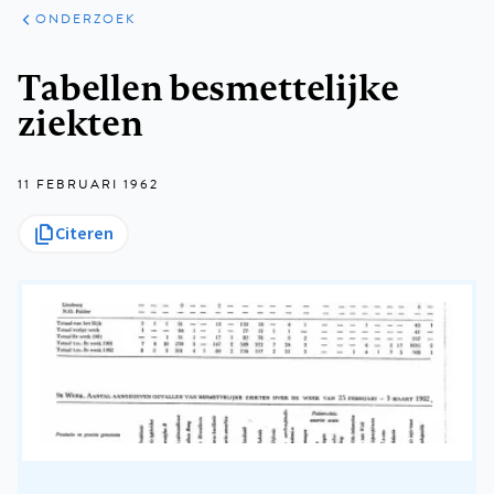
ARTIKELEN
ONDERZOEK
ONDERZOEK
Kruimelpad
Tabellen besmettelijke
ziekten
11 FEBRUARI 1962
Citeren