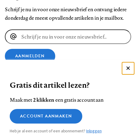
Schrijf je nu in voor onze nieuwsbrief en ontvang iedere
donderdag de meest opvallende artikelen in je mailbox.
E-
mailadres
AANMELDEN
Deze site gebruikt cookies
VOLG ONS OP
Gratis dit artikel lezen?
Zie onze cookie policy
ACCEPTEER AANBEVOLEN INSTELLINGEN
Volg
Volg
Volg
Volg
Volg
Volg
2 klikken
Maak met
een gratis account aan
ons
ons
ons
ons
ons
ons
Functionele cookies
op
op
op
op
op
op
Contact
Colofon
Disclaimer
Privacy
About us
ACCOUNT AANMAKEN
Medische vragen verdienen
Sluiten
Footer
Analytische cookies
Facebook
LinkedIn
Bluesky
Instagram
YouTube
Pinterest
betrouwbare antwoorden
Heb je al een account of een abonnement?
Inloggen
Marketing cookies