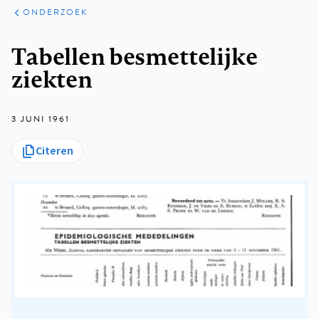
ARTIKELEN
ONDERZOEK
ONDERZOEK
Kruimelpad
Tabellen besmettelijke
ziekten
3 JUNI 1961
Citeren