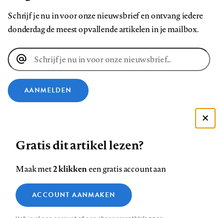
Schrijf je nu in voor onze nieuwsbrief en ontvang iedere
donderdag de meest opvallende artikelen in je mailbox.
E-
mailadres
AANMELDEN
VOLG ONS OP
Deze site gebruikt cookies
Gratis dit artikel lezen?
Zie onze cookie policy
Volg
Volg
Volg
Volg
Volg
Volg
ACCEPTEER AANBEVOLEN INSTELLINGEN
ons
ons
2 klikken
ons
ons
ons
ons
Maak met
een gratis account aan
op
op
op
op
op
op
Contact
Colofon
Disclaimer
Privacy
About us
Functionele cookies
Footer
ACCOUNT AANMAKEN
Facebook
LinkedIn
Bluesky
Instagram
YouTube
Pinterest
Medische vragen verdienen
Sluiten
Analytische cookies
betrouwbare antwoorden