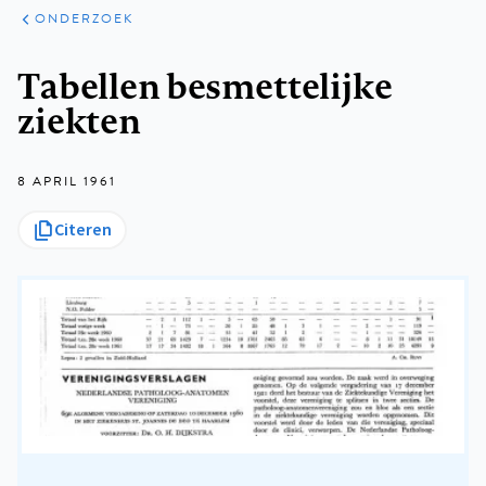
ARTIKELEN
ONDERZOEK
ONDERZOEK
Kruimelpad
Tabellen besmettelijke
ziekten
8 APRIL 1961
Citeren