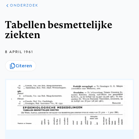
ARTIKELEN
ONDERZOEK
ONDERZOEK
Kruimelpad
Tabellen besmettelijke
ziekten
8 APRIL 1961
Citeren