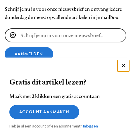
Schrijf je nu in voor onze nieuwsbrief en ontvang iedere
donderdag de meest opvallende artikelen in je mailbox.
E-
mailadres
AANMELDEN
Deze site gebruikt cookies
VOLG ONS OP
Gratis dit artikel lezen?
Zie onze cookie policy
ACCEPTEER AANBEVOLEN INSTELLINGEN
Volg
Volg
Volg
Volg
Volg
Volg
2 klikken
Maak met
een gratis account aan
ons
ons
ons
ons
ons
ons
Functionele cookies
op
op
op
op
op
op
Contact
Colofon
Disclaimer
Privacy
About us
ACCOUNT AANMAKEN
Medische vragen verdienen
Sluiten
Footer
Analytische cookies
Facebook
LinkedIn
Bluesky
Instagram
YouTube
Pinterest
betrouwbare antwoorden
Heb je al een account of een abonnement?
Inloggen
Marketing cookies