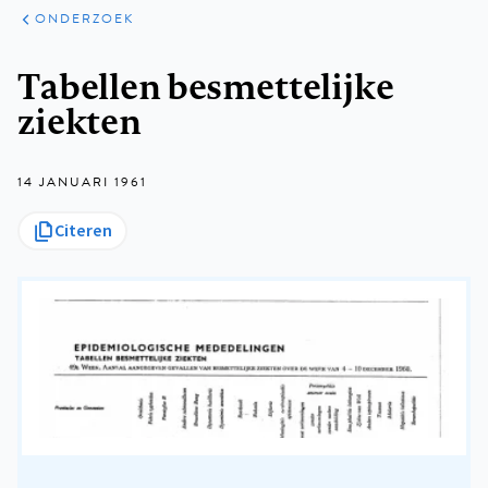
ARTIKELEN
ONDERZOEK
ONDERZOEK
Kruimelpad
Tabellen besmettelijke
ziekten
14 JANUARI 1961
Citeren