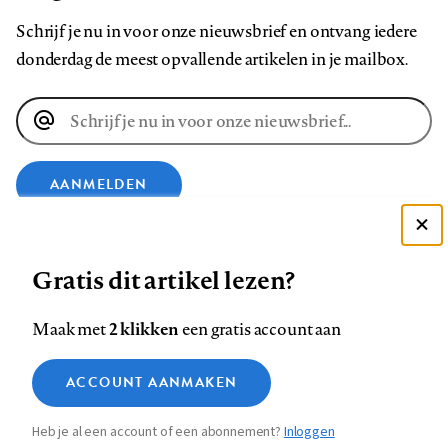
Schrijf je nu in voor onze nieuwsbrief en ontvang iedere
donderdag de meest opvallende artikelen in je mailbox.
E-
mailadres
AANMELDEN
Deze site gebruikt cookies
VOLG ONS OP
Gratis dit artikel lezen?
Zie onze cookie policy
ACCEPTEER AANBEVOLEN INSTELLINGEN
Volg
Volg
Volg
Volg
Volg
Volg
2 klikken
Maak met
een gratis account aan
ons
ons
ons
ons
ons
ons
Functionele cookies
op
op
op
op
op
op
Contact
Colofon
Disclaimer
Privacy
About us
ACCOUNT AANMAKEN
Medische vragen verdienen
Sluiten
Footer
Analytische cookies
Facebook
LinkedIn
Bluesky
Instagram
YouTube
Pinterest
betrouwbare antwoorden
Heb je al een account of een abonnement?
Inloggen
Marketing cookies