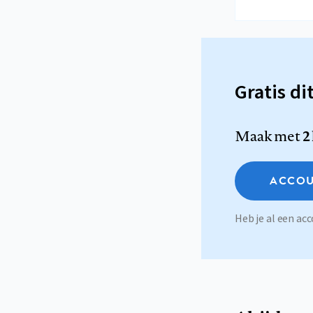
Gratis di
Maak met
2
ACCOU
Heb je al een a