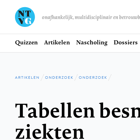
onafhankelijk, multidisciplinair en betrouw
Home
Quizzen
Artikelen
Nascholing
Dossiers
Hoofdnavigatie
ARTIKELEN
ONDERZOEK
ONDERZOEK
Kruimelpad
Tabellen besm
ziekten