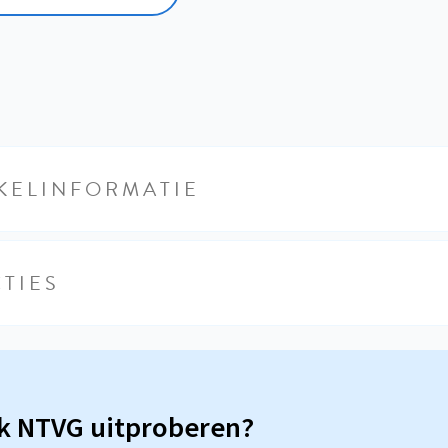
KELINFORMATIE
TIES
sk NTVG uitproberen?