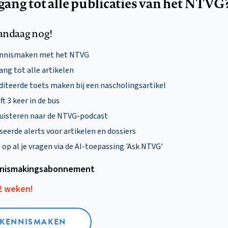
egang tot alle publicaties van het NTVG
andaag nog!
ennismaken met het NTVG
ng tot alle artikelen
diteerde toets maken bij een nascholingsartikel
ft 3 keer in de bus
uisteren naar de NTVG-podcast
eerde alerts voor artikelen en dossiers
p al je vragen via de AI-toepassing 'Ask NTVG'
nismakings­abonnement
12 weken!
L KENNISMAKEN