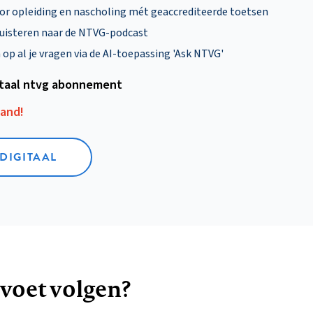
oor opleiding en nascholing mét geaccrediteerde toetsen
uisteren naar de NTVG-podcast
p al je vragen via de AI-toepassing 'Ask NTVG'
itaal ntvg abonnement
aand!
 DIGITAAL
 voet volgen?