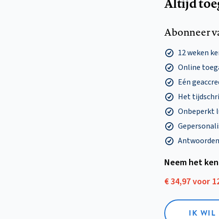
Altijd to
Abonneer v
12 weken k
Online toega
Eén geaccre
Het tijdschri
Onbeperkt l
Gepersonalis
Antwoorden o
Neem het ken
€ 34,97 voor 
IK WI