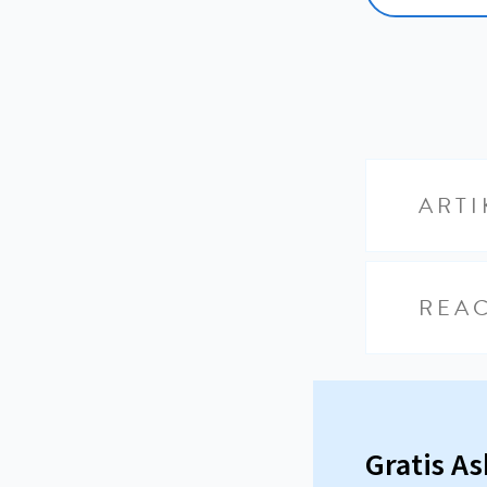
ARTI
REAC
Gratis A