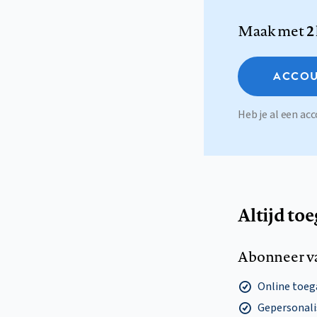
Maak met
2
ACCOU
Heb je al een a
Altijd to
Abonneer v
Online toega
Gepersonalis