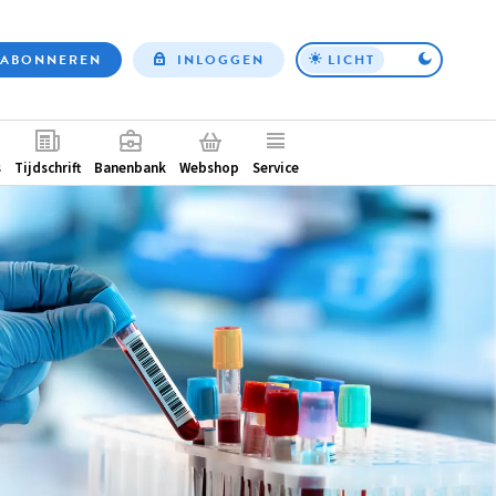
ABONNEREN
INLOGGEN
LICHT
Top
nav
ntair
s
Tijdschrift
Banenbank
Webshop
Service