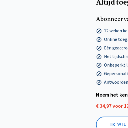
Altijd to
Abonneer v
12 weken k
Online toega
Eén geaccre
Het tijdschri
Onbeperkt l
Gepersonalis
Antwoorden o
Neem het ken
€ 34,97 voor 
IK WI