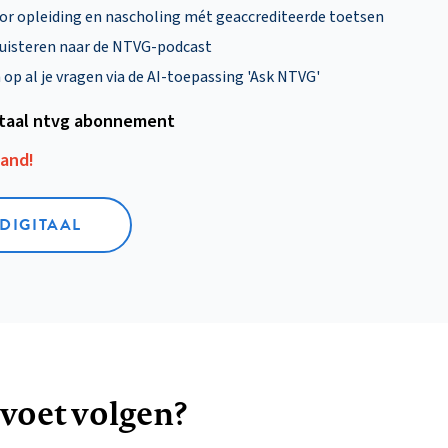
oor opleiding en nascholing mét geaccrediteerde toetsen
uisteren naar de NTVG-podcast
p al je vragen via de AI-toepassing 'Ask NTVG'
itaal ntvg abonnement
aand!
 DIGITAAL
 voet volgen?