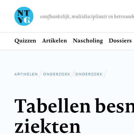
onafhankelijk, multidisciplinair en betrouw
Home
Quizzen
Artikelen
Nascholing
Dossiers
Hoofdnavigatie
ARTIKELEN
ONDERZOEK
ONDERZOEK
Kruimelpad
Tabellen besm
ziekten