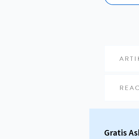
ARTI
REAC
Gratis A