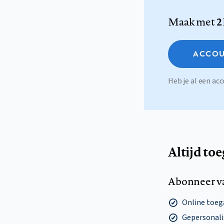
Maak met
2
ACCOU
Heb je al een a
Altijd to
Abonneer v
Online toega
Gepersonalis