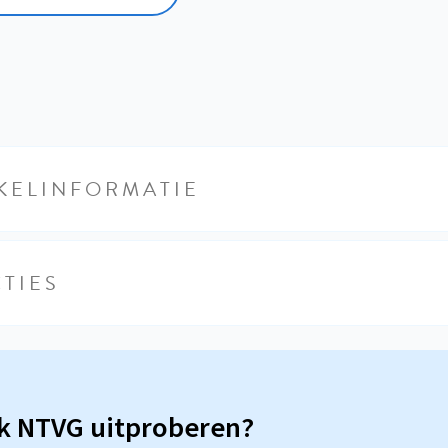
KELINFORMATIE
TIES
sk NTVG uitproberen?