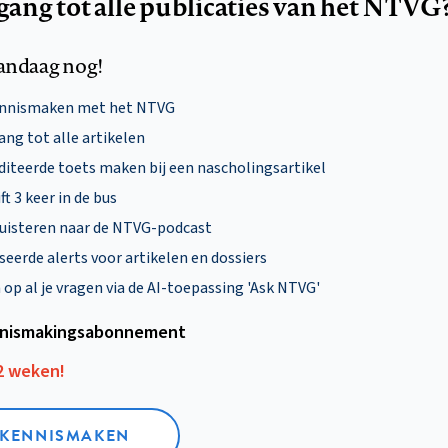
egang tot alle publicaties van het NTVG
andaag nog!
ennismaken met het NTVG
ng tot alle artikelen
diteerde toets maken bij een nascholingsartikel
ft 3 keer in de bus
uisteren naar de NTVG-podcast
eerde alerts voor artikelen en dossiers
p al je vragen via de AI-toepassing 'Ask NTVG'
nismakings­abonnement
12 weken!
L KENNISMAKEN