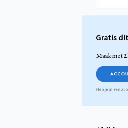
Gratis di
Maak met
2
ACCOU
Heb je al een a