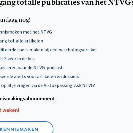
egang tot alle publicaties van het NTVG
andaag nog!
ennismaken met het NTVG
ng tot alle artikelen
diteerde toets maken bij een nascholingsartikel
ft 3 keer in de bus
uisteren naar de NTVG-podcast
eerde alerts voor artikelen en dossiers
p al je vragen via de AI-toepassing 'Ask NTVG'
nismakings­abonnement
12 weken!
L KENNISMAKEN