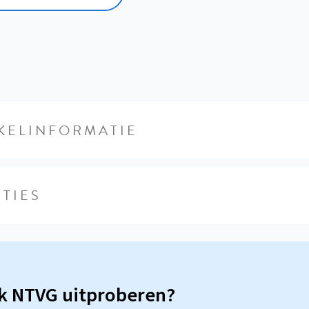
KELINFORMATIE
TIES
sk NTVG uitproberen?