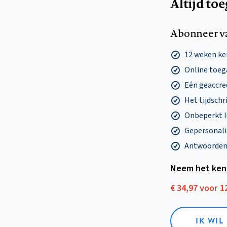
Altijd to
Abonneer v
12 weken k
Online toega
Eén geaccre
Het tijdschri
Onbeperkt l
Gepersonalis
Antwoorden o
Neem het ken
€ 34,97 voor 
IK WI