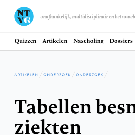
onafhankelijk, multidisciplinair en betrouw
Home
Quizzen
Artikelen
Nascholing
Dossiers
Hoofdnavigatie
ARTIKELEN
ONDERZOEK
ONDERZOEK
Kruimelpad
Tabellen besm
ziekten