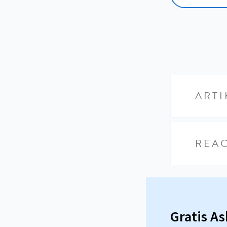
ARTI
REAC
Gratis A