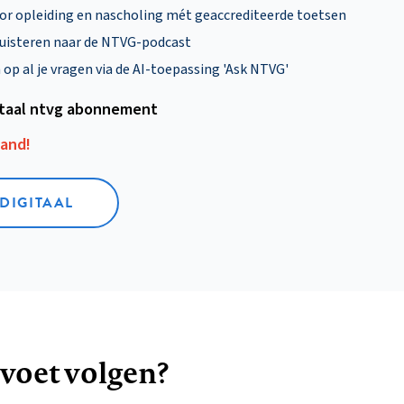
oor opleiding en nascholing mét geaccrediteerde toetsen
uisteren naar de NTVG-podcast
p al je vragen via de AI-toepassing 'Ask NTVG'
itaal ntvg abonnement
aand!
 DIGITAAL
 voet volgen?