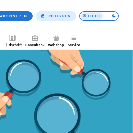
ABONNEREN
INLOGGEN
LICHT
Top
nav
ntair
s
Tijdschrift
Banenbank
Webshop
Service