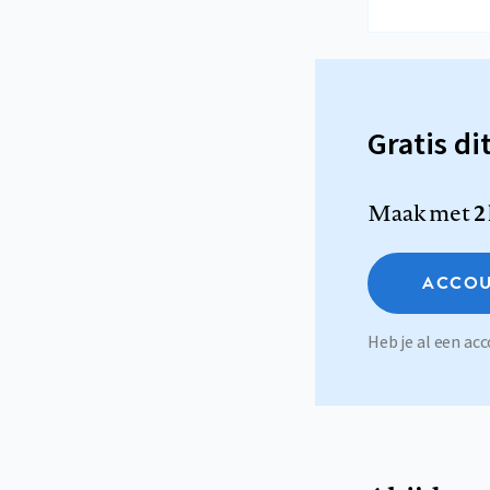
Gratis di
Maak met
2
ACCOU
Heb je al een a