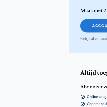
Maak met
2
ACCOU
Heb je al een a
Altijd to
Abonneer v
Online toega
Gepersonalis