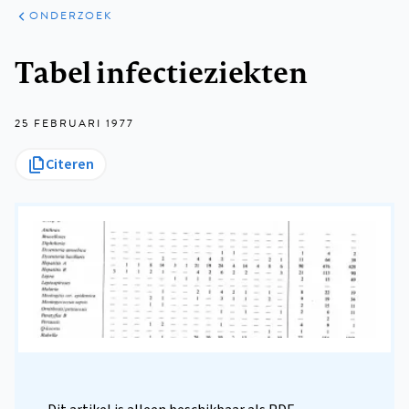
ARTIKELEN
ONDERZOEK
ONDERZOEK
Kruimelpad
Tabel infectieziekten
25 FEBRUARI 1977
Citeren