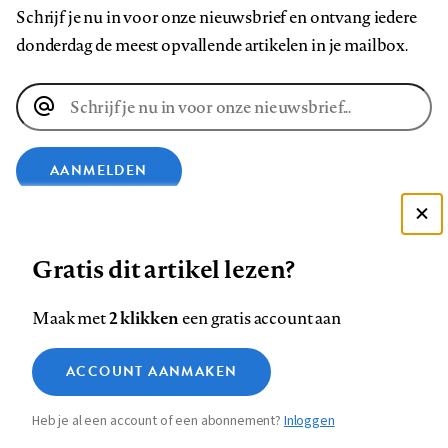
Schrijf je nu in voor onze nieuwsbrief en ontvang iedere
donderdag de meest opvallende artikelen in je mailbox.
E-
mailadres
AANMELDEN
VOLG ONS OP
Deze site gebruikt cookies
Gratis dit artikel lezen?
Zie onze cookie policy
Volg
Volg
Volg
Volg
Volg
Volg
ACCEPTEER AANBEVOLEN INSTELLINGEN
2 klikken
Maak met
een gratis account aan
ons
ons
ons
ons
ons
ons
Functionele cookies
op
op
op
op
op
op
Contact
Colofon
Disclaimer
Privacy
About us
ACCOUNT AANMAKEN
Medische vragen verdienen
Footer
Sluiten
Analytische cookies
Facebook
LinkedIn
Bluesky
Instagram
YouTube
Pinterest
betrouwbare antwoorden
Heb je al een account of een abonnement?
Inloggen
Marketing cookies
navigation
STEL ZE NU AAN ASK NTVG