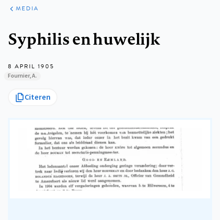
ARTIKELEN
VARIA
MEDIA
Kruimelpad
Syphilis en huwelijk
8 APRIL 1905
Fournier, A.
Citeren