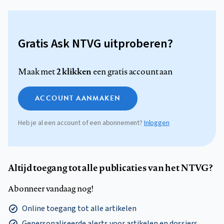
Gratis Ask NTVG uitproberen?
2 klikken
Maak met
een gratis account aan
ACCOUNT AANMAKEN
Heb je al een account of een abonnement?
Inloggen
Altijd toegang tot alle publicaties van het NTVG?
Abonneer vandaag nog!
Online toegang tot alle artikelen
Gepersonaliseerde alerts voor artikelen en dossiers