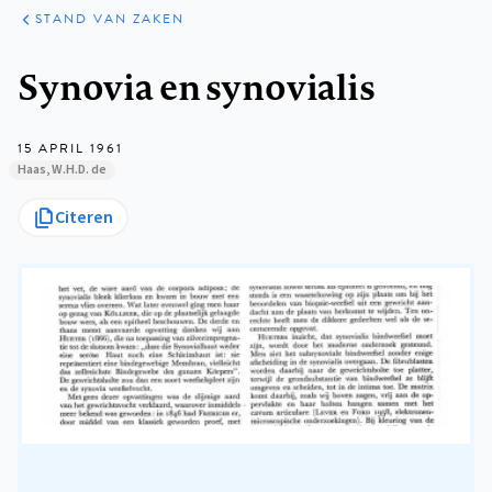
KLINISCHE
ARTIKELEN
PRAKTIJK
STAND VAN ZAKEN
Kruimelpad
Synovia en synovialis
15 APRIL 1961
Haas, W.H.D. de
Citeren