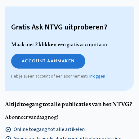
Gratis Ask NTVG uitproberen?
2 klikken
Maak met
een gratis account aan
ACCOUNT AANMAKEN
Heb je al een account of een abonnement?
Inloggen
Altijd toegang tot alle publicaties van het NTVG?
Abonneer vandaag nog!
Online toegang tot alle artikelen
Gepersonaliseerde alerts voor artikelen en dossiers