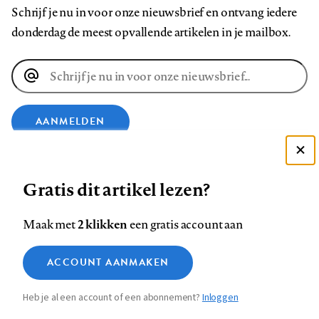
Schrijf je nu in voor onze nieuwsbrief en ontvang iedere
donderdag de meest opvallende artikelen in je mailbox.
E-
mailadres
AANMELDEN
Deze site gebruikt cookies
VOLG ONS OP
Gratis dit artikel lezen?
Zie onze cookie policy
ACCEPTEER AANBEVOLEN INSTELLINGEN
Volg
Volg
Volg
Volg
Volg
Volg
2 klikken
Maak met
een gratis account aan
ons
ons
ons
ons
ons
ons
Functionele cookies
op
op
op
op
op
op
Contact
Colofon
Disclaimer
Privacy
About us
ACCOUNT AANMAKEN
Medische vragen verdienen
Sluiten
Footer
Analytische cookies
Facebook
LinkedIn
Bluesky
Instagram
YouTube
Pinterest
betrouwbare antwoorden
Heb je al een account of een abonnement?
Inloggen
Marketing cookies
navigation
STEL ZE NU AAN ASK NTVG