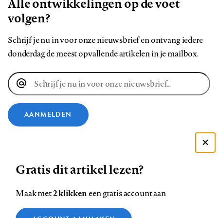
Alle ontwikkelingen op de voet
volgen?
Schrijf je nu in voor onze nieuwsbrief en ontvang iedere
donderdag de meest opvallende artikelen in je mailbox.
E-
mailadres
AANMELDEN
VOLG ONS OP
Deze site gebruikt cookies
Gratis dit artikel lezen?
Zie onze cookie policy
Volg
Volg
Volg
Volg
Volg
Volg
ACCEPTEER AANBEVOLEN INSTELLINGEN
ons
ons
2 klikken
ons
ons
ons
ons
Maak met
een gratis account aan
op
op
op
op
op
op
Contact
Colofon
Disclaimer
Privacy
About us
Functionele cookies