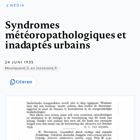
ARTIKELEN
VARIA
MEDIA
Kruimelpad
Syndromes
météoropathologiques et
inadaptés urbains
24 JUNI 1935
Mouriquand, G. en Josserand, P.
Citeren