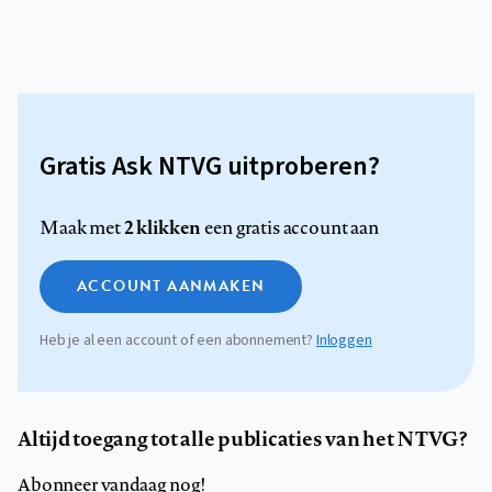
Gratis Ask NTVG uitproberen?
2 klikken
Maak met
een gratis account aan
ACCOUNT AANMAKEN
Heb je al een account of een abonnement?
Inloggen
Altijd toegang tot alle publicaties van het NTVG?
Abonneer vandaag nog!