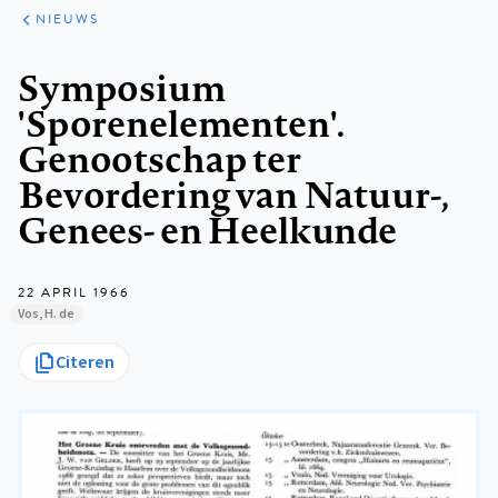
ARTIKELEN
HET
NIEUWS
KORT
Kruimelpad
Symposium
'Sporenelementen'.
Genootschap ter
Bevordering van Natuur-,
Genees- en Heelkunde
22 APRIL 1966
Vos, H. de
Citeren