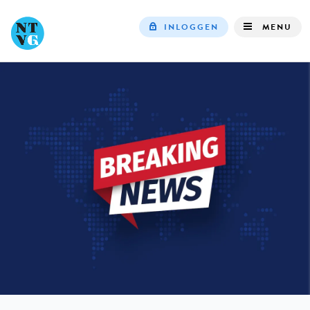
INLOGGEN
MENU
Top
navigation
IN