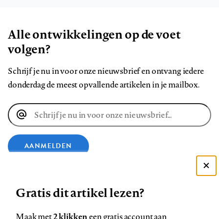
Alle ontwikkelingen op de voet
volgen?
Schrijf je nu in voor onze nieuwsbrief en ontvang iedere
donderdag de meest opvallende artikelen in je mailbox.
E-
mailadres
AANMELDEN
Deze site gebruikt cookies
VOLG ONS OP
Gratis dit artikel lezen?
Zie onze cookie policy
ACCEPTEER AANBEVOLEN INSTELLINGEN
Volg
Volg
Volg
Volg
Volg
Volg
2 klikken
Maak met
een gratis account aan